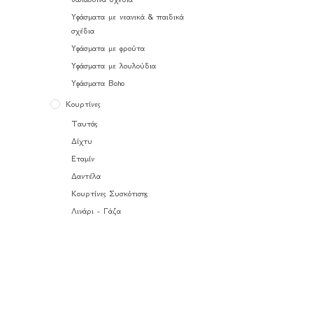
Υφάσματα με νεανικά & παιδικά
σχέδια
Υφάσματα με φρούτα
Υφάσματα με λουλούδια
Υφάσματα Boho
Κουρτίνες
Ταυτάς
Δίχτυ
Εταμίν
Δαντέλα
Κουρτίνες Συσκότισης
Λινάρι - Γάζα