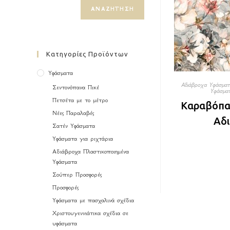
ΑΝΑΖΉΤΗΣΗ
Κατηγορίες Προϊόντων
Υφάσματα
Αδιάβροχα Υφάσμα
Σεντονόπανα Πικέ
Υφάσμα
Πετσέτα με το μέτρο
Καραβόπα
Νέες Παραλαβές
Αδι
Σατέν Υφάσματα
Υφάσματα για ριχτάρια
Αδιάβροχα Πλαστικοποιημένα
Υφάσματα
Σούπερ Προσφορές
Προσφορές
Υφάσματα με πασχαλινά σχέδια
Χριστουγεννιάτικα σχέδια σε
υφάσματα