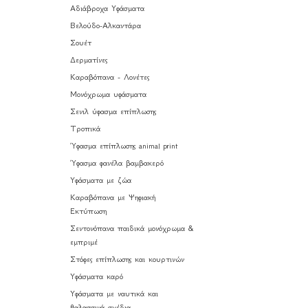
Αδιάβροχα Υφάσματα
Βελούδο-Αλκαντάρα
Σουέτ
Δερματίνες
Καραβόπανα - Λονέτες
Μονόχρωμα υφάσματα
Σενιλ ύφασμα επίπλωσης
Τροπικά
Ύφασμα επίπλωσης animal print
Ύφασμα φανέλα βαμβακερό
Υφάσματα με ζώα
Καραβόπανα με Ψηφιακή
Εκτύπωση
Σεντονόπανα παιδικά μονόχρωμα &
εμπριμέ
Στόφες επίπλωσης και κουρτινών
Υφάσματα καρό
Υφάσματα με ναυτικά και
θαλασσινά σχέδια