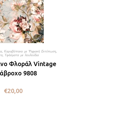
τα
,
Καραβόπανα με Ψηφιακή Εκτύπωση
,
τα
,
Υφάσματα με λουλούδια
νο Φλοράλ Vintage
άβροχο 9808
€
20,00