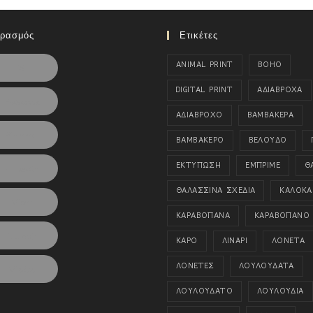
ιρασμός
Ετικέτες
ANIMAL PRINT
BOHO
X
DIGITAL PRINT
ΑΔΙΑΒΡΟΧΑ
Facebook
ΑΔΙΑΒΡΟΧΟ
ΒΑΜΒΑΚΕΡΑ
Pinterest
ΒΑΜΒΑΚΕΡΟ
ΒΕΛΟΥΔΟ
ΕΚΤΥΠΩΣΗ
ΕΜΠΡΙΜΕ
Θ
LinkedIn
ΘΑΛΑΣΣΙΝΑ ΣΧΕΔΙΑ
ΚΑΛΟΚΑΙ
Viber
ΚΑΡΑΒΟΠΑΝΑ
ΚΑΡΑΒΟΠΑΝΟ
Tumblr
ΚΑΡΟ
ΛΙΝΑΡΙ
ΛΟΝΕΤΑ
ΛΟΝΕΤΕΣ
ΛΟΥΛΟΥΔΑΤΑ
Viadeo
ΛΟΥΛΟΥΔΑΤΟ
ΛΟΥΛΟΥΔΙΑ