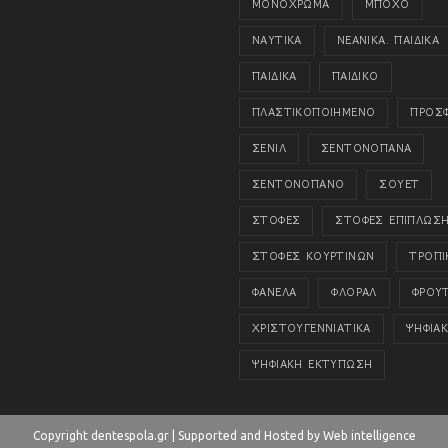
ΜΟΝΟΧΡΩΜΑ
ΜΠΟΧΟ
ΝΑΥΤΙΚΑ
ΝΕΑΝΙΚΑ. ΠΑΙΔΙΚΑ
ΠΑΙΔΙΚΑ
ΠΑΙΔΙΚΟ
ΠΛΑΣΤΙΚΟΠΟΙΗΜΕΝΟ
ΠΡΟΣ
ΣΕΝΙΛ
ΣΕΝΤΟΝΟΠΑΝΑ
ΣΕΝΤΟΝΟΠΑΝΟ
ΣΟΥΕΤ
ΣΤΟΦΕΣ
ΣΤΟΦΕΣ ΕΠΙΠΛΩΣ
ΣΤΟΦΕΣ ΚΟΥΡΤΙΝΩΝ
ΤΡΟΠΙ
ΦΑΝΕΛΑ
ΦΛΟΡΑΛ
ΦΡΟΥ
ΧΡΙΣΤΟΥΓΕΝΝΙΑΤΙΚΑ
ΨΗΦΙΑ
ΨΗΦΙΑΚΗ ΕΚΤΥΠΩΣΗ
Copyright dentespola.gr | Supported and Hosted by Web intelligence