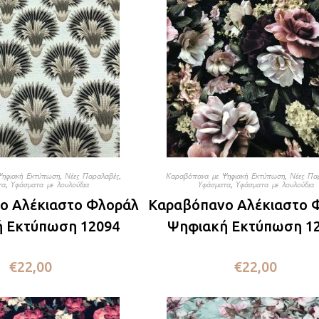
Ψηφιακή Εκτύπωση
,
Νέες Παραλαβές
,
Καραβόπανα με Ψηφιακή Εκτύπωση
,
Νέες Πα
τα
,
Υφάσματα με λουλούδια
Υφάσματα
,
Υφάσματα με λουλούδια
ο Αλέκιαστο Φλοράλ
Καραβόπανο Αλέκιαστο 
 Εκτύπωση 12094
Ψηφιακή Εκτύπωση 1
€
22,00
€
22,00