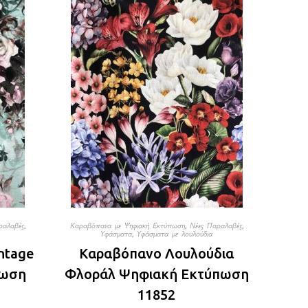
ραλαβές
,
Καραβόπανα με Ψηφιακή Εκτύπωση
,
Νέες Παραλαβές
,
Υφάσματα
,
Υφάσματα με λουλούδια
ntage
Καραβόπανο Λουλούδια
πωση
Φλοράλ Ψηφιακή Εκτύπωση
11852