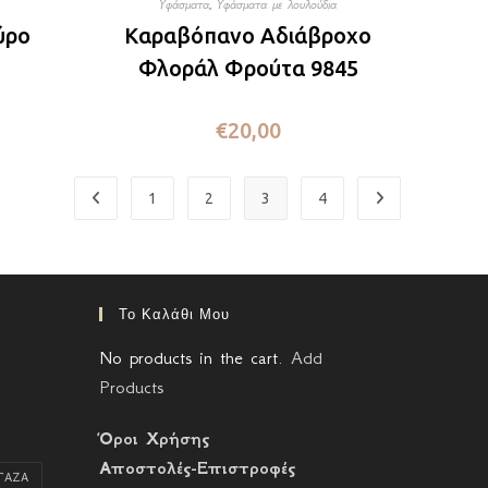
Υφάσματα
,
Υφάσματα με λουλούδια
ύρο
Καραβόπανο Αδιάβροχο
Φλοράλ Φρούτα 9845
€
20,00
1
2
3
4
Το Καλάθι Μου
No products in the cart.
Add
Products
Όροι Χρήσης
Αποστολές-Επιστροφές
ΓΑΖΑ