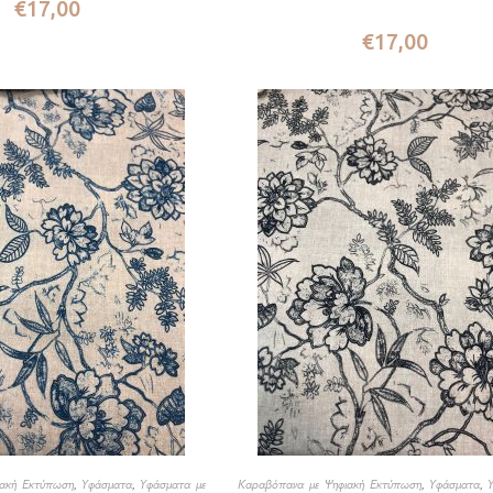
€
17,00
€
17,00
ακή Εκτύπωση
,
Υφάσματα
,
Υφάσματα με
Καραβόπανα με Ψηφιακή Εκτύπωση
,
Υφάσματα
,