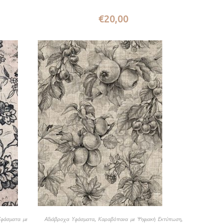
€
20,00
Υφάσματα με
Αδιάβροχα Υφάσματα
,
Καραβόπανα με Ψηφιακή Εκτύπωση
,