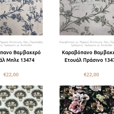
Ψηφιακή Εκτύπωση
,
Νέες Παραλαβές
,
Καραβόπανα με Ψηφιακή Εκτύπωση
,
Νέες Πα
τα
,
Υφάσματα με λουλούδια
Υφάσματα
,
Υφάσματα με λουλούδια
πανο Βαμβακερό
Καραβόπανο Βαμβακ
άλ Μπλε 13474
Ετουάλ Πράσινο 134
€
22,00
€
22,00