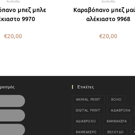
λουλούδια
λουλούδια
πανο μπεζ μπλε
Καραβόπανο μπεζ μα
έκιαστο 9970
αλέκιαστο 9968
€
20,00
€
20,00
ιρασμός
Ετικέτες
ANIMAL PRINT
BOHO
X
DIGITAL PRINT
ΑΔΙΑΒΡΟΧΑ
Facebook
ΑΔΙΑΒΡΟΧΟ
ΒΑΜΒΑΚΕΡΑ
Pinterest
ΒΑΜΒΑΚΕΡΟ
ΒΕΛΟΥΔΟ