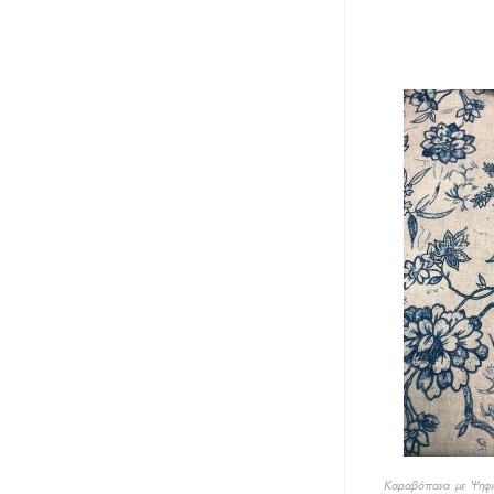
Καραβόπανα με Ψηφι