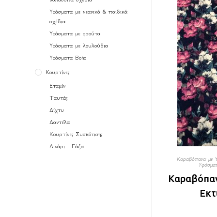
Υφάσματα με νεανικά & παιδικά
σχέδια
Υφάσματα με φρούτα
Υφάσματα με λουλούδια
Υφάσματα Boho
Κουρτίνες
Εταμίν
Ταυτάς
Δίχτυ
Δαντέλα
Κουρτίνες Συσκότισης
Λινάρι - Γάζα
Καραβόπανα με 
Υφάσμα
Καραβόπα
Εκτ