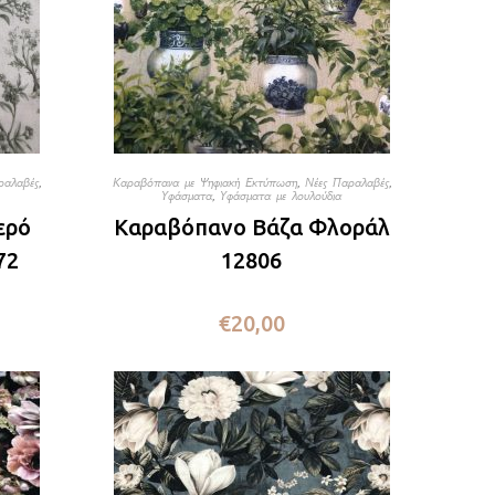
ραλαβές
,
Καραβόπανα με Ψηφιακή Εκτύπωση
,
Νέες Παραλαβές
,
Υφάσματα
,
Υφάσματα με λουλούδια
ερό
Καραβόπανο Βάζα Φλοράλ
72
12806
€
20,00