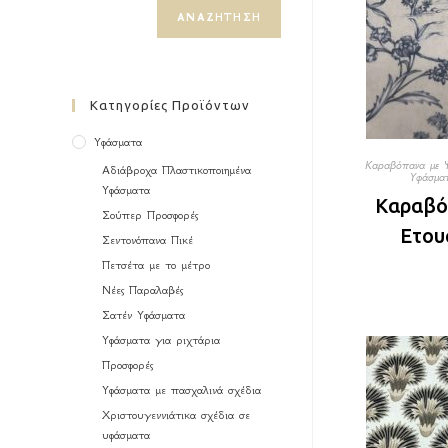
ΑΝΑΖΉΤΗΣΗ
Κατηγορίες Προϊόντων
Υφάσματα
Καραβόπανα με 
Αδιάβροχα Πλαστικοποιημένα
Υφάσμα
Υφάσματα
Καραβό
Σούπερ Προσφορές
Ετου
Σεντονόπανα Πικέ
Πετσέτα με το μέτρο
Νέες Παραλαβές
Σατέν Υφάσματα
Υφάσματα για ριχτάρια
Προσφορές
Υφάσματα με πασχαλινά σχέδια
Χριστουγεννιάτικα σχέδια σε
υφάσματα