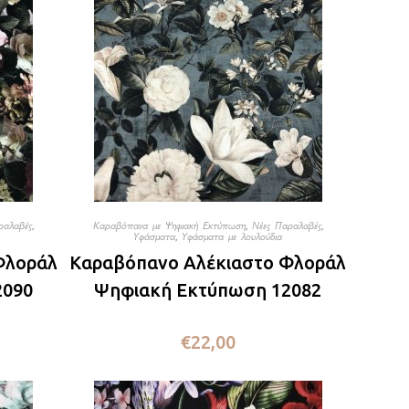
ραλαβές
,
Καραβόπανα με Ψηφιακή Εκτύπωση
,
Νέες Παραλαβές
,
Υφάσματα
,
Υφάσματα με λουλούδια
Φλοράλ
Καραβόπανο Αλέκιαστο Φλοράλ
2090
Ψηφιακή Εκτύπωση 12082
€
22,00