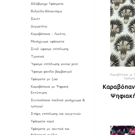
Αδιάβροχα Υφάσματα
Βελούδο-Αλκαντάρα
Σουέτ
Δερματίνες
Καραβόπανα - Λονέτες
Μονόχρωμα υφάσματα
Σενιλ ύφασμα επίπλωσης
Τροπικά
Ύφασμα επίπλωσης animal print
Ύφασμα φανέλα βαμβακερό
Καραβόπανα με 
Υφάσμα
Υφάσματα με ζώα
Καραβόπαν
Καραβόπανα με Ψηφιακή
Εκτύπωση
Ψηφιακή
Σεντονόπανα παιδικά μονόχρωμα &
εμπριμέ
Στόφες επίπλωσης και κουρτινών
Υφάσματα καρό
Υφάσματα με ναυτικά και
θαλασσινά σχέδια