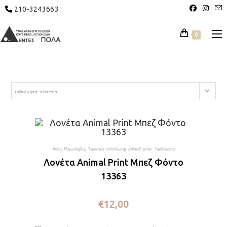
210-3243663
0
Ταξινόμηση: Τελευταία
Νέες Παραλαβές
,
Ύφασμα επίπλωσης animal print
,
Υφάσματα
Λονέτα Animal Print Μπεζ Φόντο
13363
€
12,00