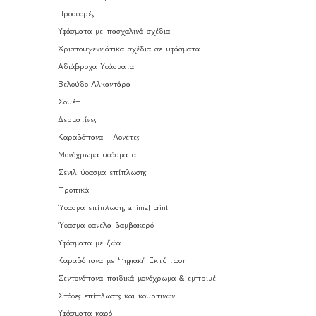
Προσφορές
Υφάσματα με πασχαλινά σχέδια
Χριστουγεννιάτικα σχέδια σε υφάσματα
Αδιάβροχα Υφάσματα
Βελούδο-Αλκαντάρα
Σουέτ
Δερματίνες
Καραβόπανα - Λονέτες
Μονόχρωμα υφάσματα
Σενιλ ύφασμα επίπλωσης
Τροπικά
Ύφασμα επίπλωσης animal print
Ύφασμα φανέλα βαμβακερό
Υφάσματα με ζώα
Καραβόπανα με Ψηφιακή Εκτύπωση
Σεντονόπανα παιδικά μονόχρωμα & εμπριμέ
Στόφες επίπλωσης και κουρτινών
Υφάσματα καρό