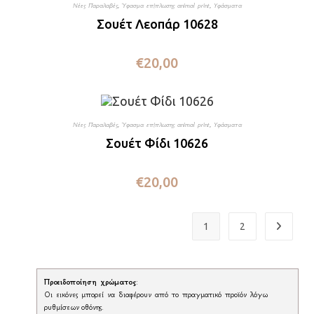
Νέες Παραλαβές
,
Ύφασμα επίπλωσης animal print
,
Υφάσματα
Σουέτ Λεοπάρ 10628
€
20,00
Νέες Παραλαβές
,
Ύφασμα επίπλωσης animal print
,
Υφάσματα
Σουέτ Φίδι 10626
€
20,00
1
2
Προειδοποίηση χρώματος
:
Οι εικόνες μπορεί να διαφέρουν από το πραγματικό προϊόν λόγω
ρυθμίσεων οθόνης.