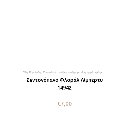
Νέες Παραλαβές
,
Σεντονόπανα παιδικά μονόχρωμα & εμπριμέ
,
Υφάσματα
Σεντονόπανο Φλοράλ Λίμπερτυ
14942
€
7,00