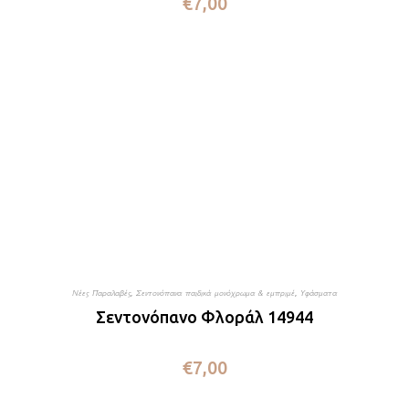
€
7,00
Νέες Παραλαβές
,
Σεντονόπανα παιδικά μονόχρωμα & εμπριμέ
,
Υφάσματα
Σεντονόπανο Φλοράλ 14944
€
7,00