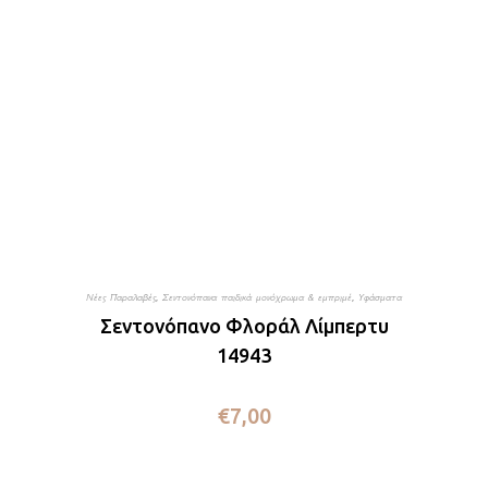
Νέες Παραλαβές
,
Σεντονόπανα παιδικά μονόχρωμα & εμπριμέ
,
Υφάσματα
Σεντονόπανο Φλοράλ Λίμπερτυ
14943
€
7,00