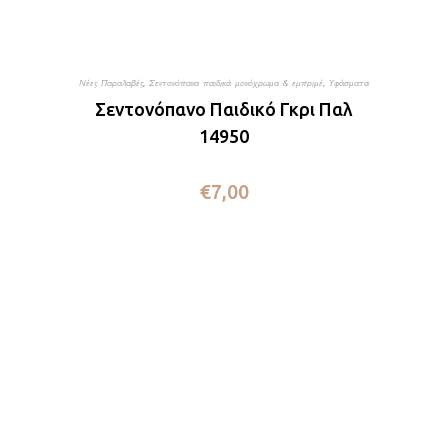
Νέες Παραλαβές
,
Σεντονόπανα παιδικά μονόχρωμα & εμπριμέ
,
Υφάσματα
Σεντονόπανο Παιδικό Γκρι Παλ
14950
€
7,00