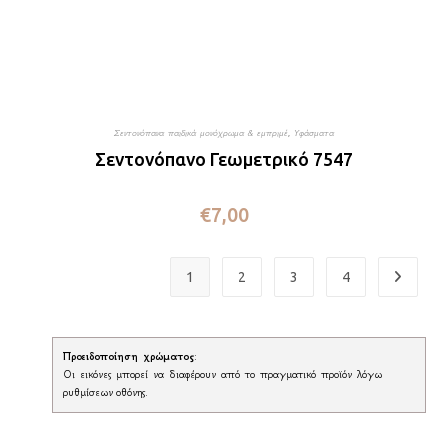
Σεντονόπανα παιδικά μονόχρωμα & εμπριμέ
,
Υφάσματα
Σεντονόπανο Γεωμετρικό 7547
€
7,00
1
2
3
4
Προειδοποίηση χρώματος
:
Οι εικόνες μπορεί να διαφέρουν από το πραγματικό προϊόν λόγω
ρυθμίσεων οθόνης.