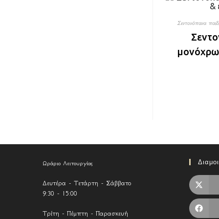
Σεντονόπανα παιδ
Σεντο
μονόχρωμ
Διαμο
Ωράριο Λειτουργίας
Δευτέρα - Τετάρτη - Σάββατο
9:30 - 15:00
Τρίτη - Πέμπτη - Παρασκευή