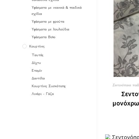
Υφάσματα με νεανικά & παιδικά
σχέδια
Υφάσματα με φρούτα
Υφάσματα με λουλούδια
Υφάσματα Boho
Κουρτίνες
Ταυτάς
Δίχτυ
Εταμίν
Δαντέλα
Σεντονόπανα παιδ
Κουρτίνες Συσκότισης
Σεντο
Λινάρι - Γάζα
μονόχρωμ