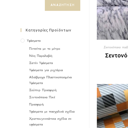
ΑΝΑΖΉΤΗΣΗ
Κατηγορίες Προϊόντων
Υφάσματα
Σεντονόπανα παιδ
Πετσέτα με το μέτρο
Σεντονό
Νέες Παραλαβές
Σατέν Υφάσματα
Υφάσματα για ριχτάρια
Αδιάβροχα Πλαστικοποιημένα
Υφάσματα
Σούπερ Προσφορές
Σεντονόπανα Πικέ
Προσφορές
Υφάσματα με πασχαλινά σχέδια
Χριστουγεννιάτικα σχέδια σε
υφάσματα