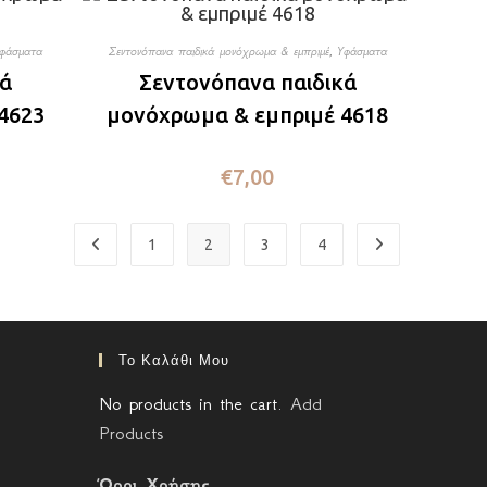
φάσματα
Σεντονόπανα παιδικά μονόχρωμα & εμπριμέ
,
Υφάσματα
κά
Σεντονόπανα παιδικά
4623
μονόχρωμα & εμπριμέ 4618
€
7,00
1
2
3
4
Το Καλάθι Μου
No products in the cart.
Add
Products
Όροι Χρήσης