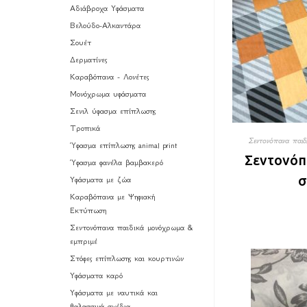
Αδιάβροχα Υφάσματα
Βελούδο-Αλκαντάρα
Σουέτ
Δερματίνες
Καραβόπανα - Λονέτες
Μονόχρωμα υφάσματα
Σενιλ ύφασμα επίπλωσης
Τροπικά
Σεντονόπανα παιδ
Ύφασμα επίπλωσης animal print
Σεντονόπ
Ύφασμα φανέλα βαμβακερό
σ
Υφάσματα με ζώα
Καραβόπανα με Ψηφιακή
Εκτύπωση
Σεντονόπανα παιδικά μονόχρωμα &
εμπριμέ
Στόφες επίπλωσης και κουρτινών
Υφάσματα καρό
Υφάσματα με ναυτικά και
θαλασσινά σχέδια