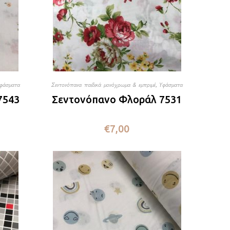
φάσματα
Σεντονόπανα παιδικά μονόχρωμα & εμπριμέ
,
Υφάσματα
7543
Σεντονόπανο Φλοράλ 7531
€
7,00