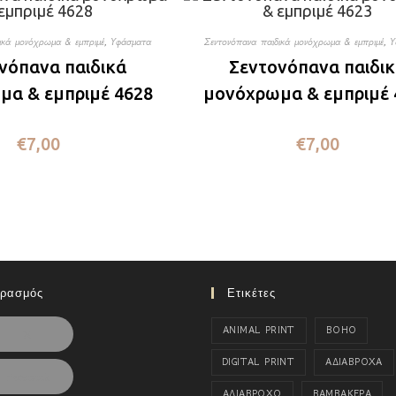
ικά μονόχρωμα & εμπριμέ
,
Υφάσματα
Σεντονόπανα παιδικά μονόχρωμα & εμπριμέ
,
Υ
νόπανα παιδικά
Σεντονόπανα παιδι
α & εμπριμέ 4628
μονόχρωμα & εμπριμέ 
€
7,00
€
7,00
ιρασμός
Ετικέτες
ANIMAL PRINT
BOHO
X
DIGITAL PRINT
ΑΔΙΑΒΡΟΧΑ
Facebook
ΑΔΙΑΒΡΟΧΟ
ΒΑΜΒΑΚΕΡΑ