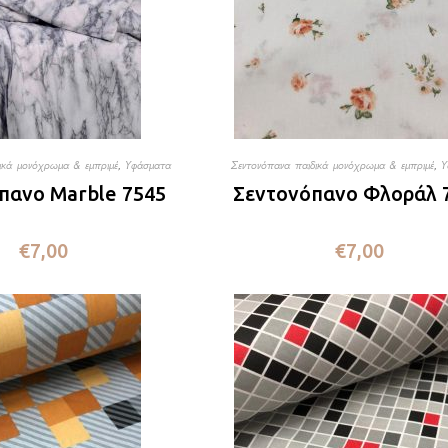
ικά μονόχρωμα & εμπριμέ
,
Υφάσματα
Σεντονόπανα παιδικά μονόχρωμα & εμπριμέ
,
Υ
πανο Marble 7545
Σεντονόπανο Φλοράλ 
€
7,00
€
7,00