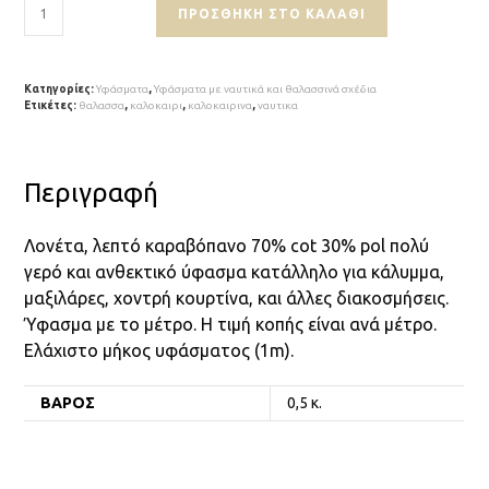
ΠΡΟΣΘΉΚΗ ΣΤΟ ΚΑΛΆΘΙ
Κατηγορίες:
Υφάσματα
,
Υφάσματα με ναυτικά και θαλασσινά σχέδια
Ετικέτες:
θαλασσα
,
καλοκαιρι
,
καλοκαιρινα
,
ναυτικα
Περιγραφή
Λονέτα, λεπτό καραβόπανο 70% cot 30% pol πολύ
γερό και ανθεκτικό ύφασμα κατάλληλο για κάλυμμα,
μαξιλάρες, χοντρή κουρτίνα, και άλλες διακοσμήσεις.
Ύφασμα με το μέτρο. Η τιμή κοπής είναι ανά μέτρο.
Ελάχιστο μήκος υφάσματος (1m).
ΒΆΡΟΣ
0,5 κ.