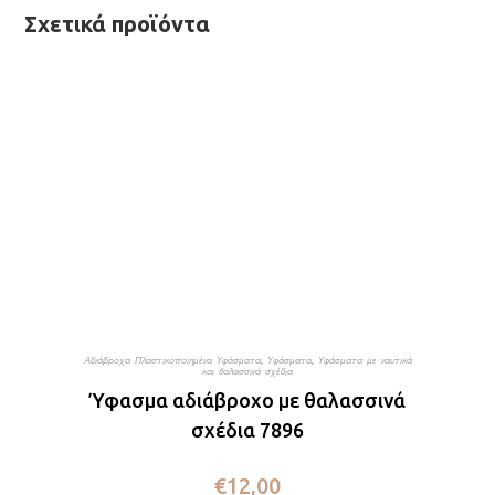
Σχετικά προϊόντα
Αδιάβροχα Πλαστικοποιημένα Υφάσματα
,
Υφάσματα
,
Υφάσματα με ναυτικά
και θαλασσινά σχέδια
Ύφασμα αδιάβροχο με θαλασσινά
σχέδια 7896
€
12,00