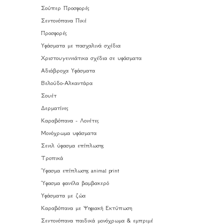
Σούπερ Προσφορές
Σεντονόπανα Πικέ
Προσφορές
Υφάσματα με πασχαλινά σχέδια
Χριστουγεννιάτικα σχέδια σε υφάσματα
Αδιάβροχα Υφάσματα
Βελούδο-Αλκαντάρα
Σουέτ
Δερματίνες
Καραβόπανα - Λονέτες
Μονόχρωμα υφάσματα
Σενιλ ύφασμα επίπλωσης
Τροπικά
Ύφασμα επίπλωσης animal print
Ύφασμα φανέλα βαμβακερό
Υφάσματα με ζώα
Καραβόπανα με Ψηφιακή Εκτύπωση
Σεντονόπανα παιδικά μονόχρωμα & εμπριμέ