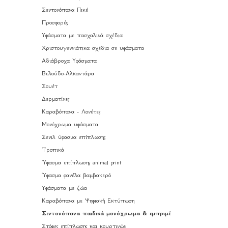
Σεντονόπανα Πικέ
Προσφορές
Υφάσματα με πασχαλινά σχέδια
Χριστουγεννιάτικα σχέδια σε υφάσματα
Αδιάβροχα Υφάσματα
Βελούδο-Αλκαντάρα
Σουέτ
Δερματίνες
Καραβόπανα - Λονέτες
Μονόχρωμα υφάσματα
Σενιλ ύφασμα επίπλωσης
Τροπικά
Ύφασμα επίπλωσης animal print
Ύφασμα φανέλα βαμβακερό
Υφάσματα με ζώα
Καραβόπανα με Ψηφιακή Εκτύπωση
Σεντονόπανα παιδικά μονόχρωμα & εμπριμέ
Στόφες επίπλωσης και κουρτινών