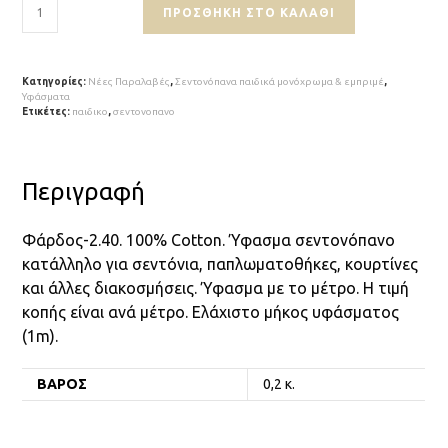
ΠΡΟΣΘΉΚΗ ΣΤΟ ΚΑΛΆΘΙ
Κατηγορίες:
Νέες Παραλαβές
,
Σεντονόπανα παιδικά μονόχρωμα & εμπριμέ
,
Υφάσματα
Ετικέτες:
παιδικο
,
σεντονοπανο
Περιγραφή
Φάρδος-2.40. 100% Cotton. Ύφασμα σεντονόπανο
κατάλληλο για σεντόνια, παπλωματοθήκες, κουρτίνες
και άλλες διακοσμήσεις. Ύφασμα με το μέτρο. Η τιμή
κοπής είναι ανά μέτρο. Ελάχιστο μήκος υφάσματος
(1m).
ΒΆΡΟΣ
0,2 κ.