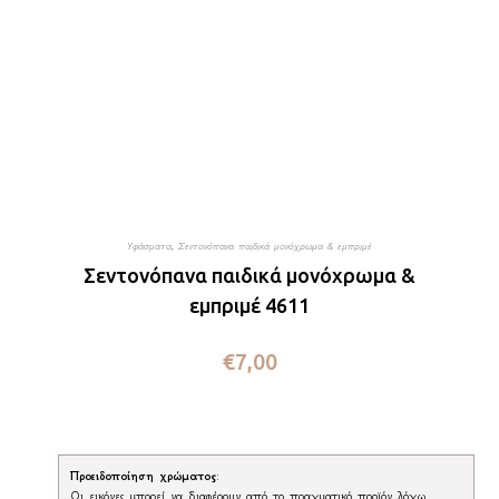
Υφάσματα
,
Σεντονόπανα παιδικά μονόχρωμα & εμπριμέ
Σεντονόπανα παιδικά μονόχρωμα &
εμπριμέ 4611
€
7,00
Προειδοποίηση χρώματος
:
Οι εικόνες μπορεί να διαφέρουν από το πραγματικό προϊόν λόγω