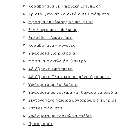
Καραβόπανα με Ψηφιακή Εκτύπωση
Χριστουγεννιάτικα σχέδια σε υφάσματα
Ύφασμα επίπλωσης animal print
Σενίλ ύφασμα επίπλωσης
Βελούδο – Αλκαντάρα
Καραβόπανα – Λονέτες
Υφάσματα για ριχτάρια
Ύφασμα φανέλα βαμβακερό
Αδιάβροχα Υφάσματα
Αδιάβροχα Πλαστικοποιημένα Υφάσματα
Υφάσματα με λουλούδια
Υφάσματα με ναυτικά και θαλασσινά σχέδια
Σεντονόπανα παιδικά μονόχρωμα & εμπριμέ
Σατέν υφάσματα
Υφάσματα με πασχαλινά σχέδια
Προσφορές