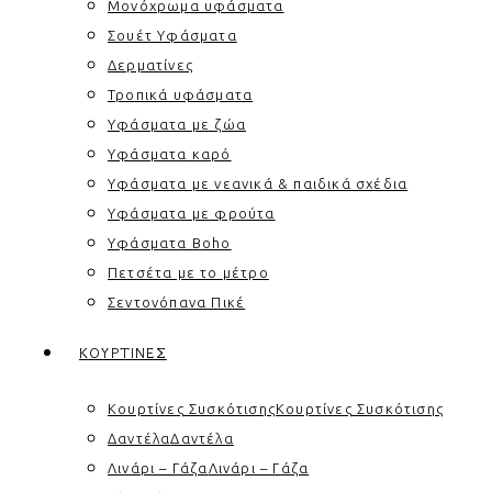
Μονόχρωμα υφάσματα
Σουέτ Υφάσματα
Δερματίνες
Τροπικά υφάσματα
Υφάσματα με ζώα
Υφάσματα καρό
Υφάσματα με νεανικά & παιδικά σχέδια
Υφάσματα με φρούτα
Υφάσματα Boho
Πετσέτα με το μέτρο
Σεντονόπανα Πικέ
ΚΟΥΡΤΊΝΕΣ
Κουρτίνες Συσκότισης
Κουρτίνες Συσκότισης
Δαντέλα
Δαντέλα
Λινάρι – Γάζα
Λινάρι – Γάζα