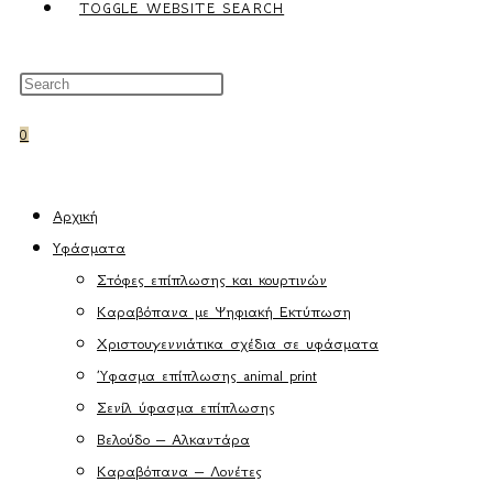
TOGGLE WEBSITE SEARCH
0
Αρχική
Υφάσματα
Στόφες επίπλωσης και κουρτινών
Καραβόπανα με Ψηφιακή Εκτύπωση
Χριστουγεννιάτικα σχέδια σε υφάσματα
Ύφασμα επίπλωσης animal print
Σενίλ ύφασμα επίπλωσης
Βελούδο – Αλκαντάρα
Καραβόπανα – Λονέτες