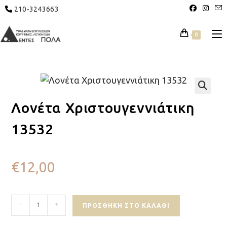
210-3243663
0
🔍
Λονέτα Χριστουγεννιάτικη
13532
€
12,00
-
+
ΠΡΟΣΘΉΚΗ ΣΤΟ ΚΑΛΆΘΙ