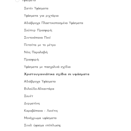
Σατέν Υφάσματα
Υφάσματα για ριχτάρια
Αδιάβροχα Πλαστικοποιημένα Υφάσματα
Σούπερ Προσφορές
Σεντονόπανα Πικέ
Πετσέτα με το μέτρο
Νέες Παραλαβές
Προσφορές
Υφάσματα με πασχαλινά σχέδια
Χριστουγεννιάτικα σχέδια σε υφάσματα
Αδιάβροχα Υφάσματα
Βελούδο-Αλκαντάρα
Σουέτ
Δερματίνες
Καραβόπανα - Λονέτες
Μονόχρωμα υφάσματα
Σενιλ ύφασμα επίπλωσης