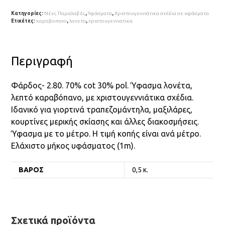
Κατηγορίες:
Νέες Παραλαβές
,
Υφάσματα
,
Χριστουγεννιάτικα σχέδια σε υφάσματα
Ετικέτες:
καραβοπανο
,
λονετα
,
χριστουγεννιατικα
Περιγραφή
Φάρδος- 2.80. 70% cot 30% pol. Ύφασμα λονέτα,
λεπτό καραβόπανο, με χριστουγεννιάτικα σχέδια.
Ιδανικό για γιορτινά τραπεζομάντηλα, μαξιλάρες,
κουρτίνες μερικής σκίασης και άλλες διακοσμήσεις.
Ύφασμα με το μέτρο. Η τιμή κοπής είναι ανά μέτρο.
Ελάχιστο μήκος υφάσματος (1m).
ΒΆΡΟΣ
0,5 κ.
Σχετικά προϊόντα