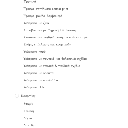
Τροπικά
Ύφασμα επίπλωσης animal print
Ύφασμα φανέλα βαμβακερό
Υφάσματα με ζώα
Καραβόπανα με Ψηφιακή Εκτύπωση
Σεντονόπανα παιδικά μονόχρωμα & εμπριμέ
Στόφες επίπλωσης και κουρτινών
Υφάσματα καρό
Υφάσματα με ναυτικά και θαλασσινά σχέδια
Υφάσματα με νεανικά & παιδικά σχέδια
Υφάσματα με φρούτα
Υφάσματα με λουλούδια
Υφάσματα Boho
Κουρτίνες
Εταμίν
Ταυτάς
Δίχτυ
Δαντέλα