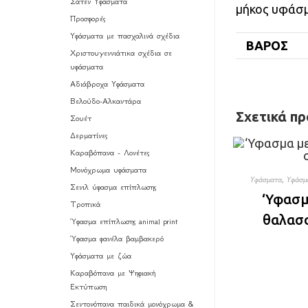
Σατέν Υφάσματα
μήκος υφάσμ
Προσφορές
Υφάσματα με πασχαλινά σχέδια
ΒΆΡΟΣ
Χριστουγεννιάτικα σχέδια σε
υφάσματα
Αδιάβροχα Υφάσματα
Βελούδο-Αλκαντάρα
Σχετικά πρ
Σουέτ
Δερματίνες
Καραβόπανα - Λονέτες
Μονόχρωμα υφάσματα
Υφάσματα
,
Υφάσμα
Σενιλ ύφασμα επίπλωσης
‘Υφασμ
Τροπικά
θαλασσ
Ύφασμα επίπλωσης animal print
Ύφασμα φανέλα βαμβακερό
Υφάσματα με ζώα
Καραβόπανα με Ψηφιακή
Εκτύπωση
Σεντονόπανα παιδικά μονόχρωμα &