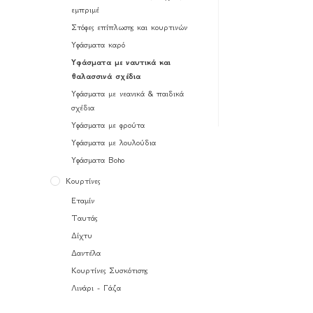
εμπριμέ
Στόφες επίπλωσης και κουρτινών
Υφάσματα καρό
Υφάσματα με ναυτικά και
θαλασσινά σχέδια
Υφάσματα με νεανικά & παιδικά
σχέδια
Υφάσματα με φρούτα
Υφάσματα με λουλούδια
Υφάσματα Boho
Κουρτίνες
Εταμίν
Ταυτάς
Δίχτυ
Δαντέλα
Κουρτίνες Συσκότισης
Λινάρι - Γάζα