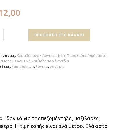
12,00
ΠΡΟΣΘΉΚΗ ΣΤΟ ΚΑΛΆΘΙ
ηγορίες:
Καραβόπανα - Λονέτες
,
Νέες Παραλαβές
,
Υφάσματα
,
σματα με ναυτικά και θαλασσινά σχέδια
κέτες:
καραβοπανο
,
λονετα
,
ναυτικα
. Ιδανικό για τραπεζομάντηλα, μαξιλάρες,
έτρο. Η τιμή κοπής είναι ανά μέτρο. Ελάχιστο