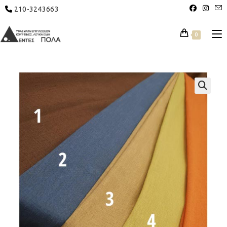
210-3243663
0
🔍