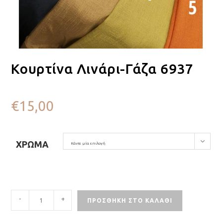
Κουρτίνα Λινάρι-Γάζα 6937
€
15,00
ΧΡΏΜΑ
Κάντε μία επιλογή
-
+
ΠΡΟΣΘΉΚΗ ΣΤΟ ΚΑΛΆΘΙ