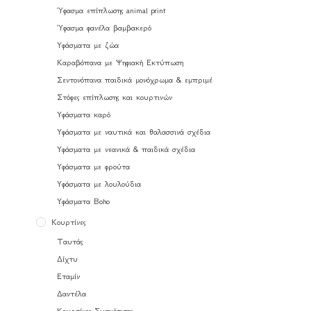
Ύφασμα επίπλωσης animal print
Ύφασμα φανέλα βαμβακερό
Υφάσματα με ζώα
Καραβόπανα με Ψηφιακή Εκτύπωση
Σεντονόπανα παιδικά μονόχρωμα & εμπριμέ
Στόφες επίπλωσης και κουρτινών
Υφάσματα καρό
Υφάσματα με ναυτικά και θαλασσινά σχέδια
Υφάσματα με νεανικά & παιδικά σχέδια
Υφάσματα με φρούτα
Υφάσματα με λουλούδια
Υφάσματα Boho
Κουρτίνες
Ταυτάς
Δίχτυ
Εταμίν
Δαντέλα
Κουρτίνες Συσκότισης