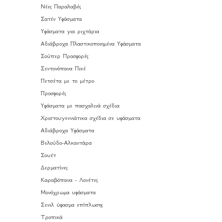
Νέες Παραλαβές
Σατέν Υφάσματα
Υφάσματα για ριχτάρια
Αδιάβροχα Πλαστικοποιημένα Υφάσματα
Σούπερ Προσφορές
Σεντονόπανα Πικέ
Πετσέτα με το μέτρο
Προσφορές
Υφάσματα με πασχαλινά σχέδια
Χριστουγεννιάτικα σχέδια σε υφάσματα
Αδιάβροχα Υφάσματα
Βελούδο-Αλκαντάρα
Σουέτ
Δερματίνες
Καραβόπανα - Λονέτες
Μονόχρωμα υφάσματα
Σενιλ ύφασμα επίπλωσης
Τροπικά