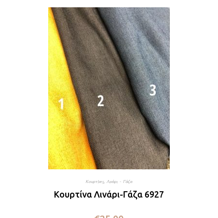
Κουρτίνες
,
Λινάρι - Γάζα
Κουρτίνα Λινάρι-Γάζα 6927