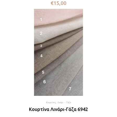
€
15,00
Κουρτίνες
,
Λινάρι - Γάζα
Κουρτίνα Λινάρι-Γάζα 6942