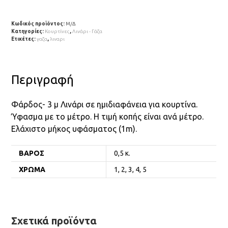
Κωδικός προϊόντος:
Μ/Δ
Κατηγορίες:
Κουρτίνες
,
Λινάρι - Γάζα
Ετικέτες:
γαζα
,
λιναρι
Περιγραφή
Φάρδος- 3 μ Λινάρι σε ημιδιαφάνεια για κουρτίνα.
Ύφασμα με το μέτρο. Η τιμή κοπής είναι ανά μέτρο.
Ελάχιστο μήκος υφάσματος (1m).
ΒΆΡΟΣ
0,5 κ.
ΧΡΏΜΑ
1, 2, 3, 4, 5
Σχετικά προϊόντα