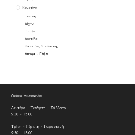
Κουρτίνες
Ταυτάς
Δίχτυ
Εταμίν
Δαντέλα
Κουρτίνες Συσκότισης
Λινάρι - Γάζα
Ωράριο Λειτουργίας
Δευτέρα - Τετάρτη - Σάββατο
9:30 - 15:00
Τρίτη - Πέμπτη - Παρασκευή
9:30 - 18:00