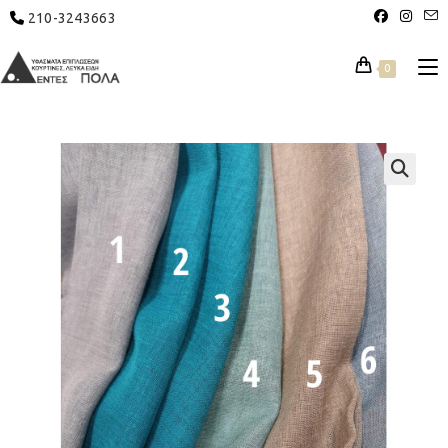
210-3243663
0
🔍