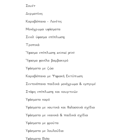
Σουέτ
Δερματίνες
Καραβόπανα - Λονέτες
Μονόχρωμα υφάσματα
Σενιλ ύφασμα επίπλωσης
Τροπικά
Ύφασμα επίπλωσης animal print
Ύφασμα φανέλα βαμβακερό
Υφάσματα με ζώα
Καραβόπανα με Ψηφιακή Εκτύπωση
Σεντονόπανα παιδικά μονόχρωμα & εμπριμέ
Στόφες επίπλωσης και κουρτινών
Υφάσματα καρό
Υφάσματα με ναυτικά και θαλασσινά σχέδια
Υφάσματα με νεανικά & παιδικά σχέδια
Υφάσματα με φρούτα
Υφάσματα με λουλούδια
Υφάσματα Boho