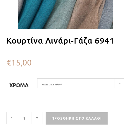
Κουρτίνα Λινάρι-Γάζα 6941
€
15,00
ΧΡΏΜΑ
Κάντε μία επιλογή
-
+
ΠΡΟΣΘΉΚΗ ΣΤΟ ΚΑΛΆΘΙ