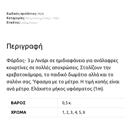
Κωδικός προϊόντος:
Μ/Δ
Κατηγορίες:
Κουρτίνες
,
Λινάρι - Γάζα
Ετικέτες:
γαζα
,
λιναρι
Περιγραφή
Φάρδος- 3 μ Λινάρι σε ημιδιαφάνεια για ανάλαφρες
κουρτίνες σε πολλές αποχρώσεις. Στολίζουν την
κρεβατοκάμαρα, το παιδικό δωμάτιο αλλά και το
σαλόνι σας. Ύφασμα με το μέτρο. Η τιμή κοπής είναι
ανά μέτρο. Ελάχιστο μήκος υφάσματος (1m).
ΒΆΡΟΣ
0,5 κ.
ΧΡΏΜΑ
1, 2, 3, 4, 5, 6