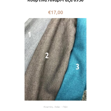
€
17,00
Κουρτίνες
,
Λινάρι - Γάζα