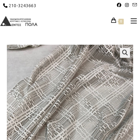
210-3243663
0
🔍