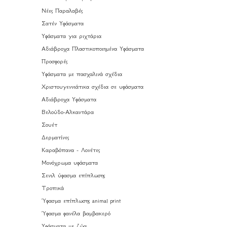
Νέες Παραλαβές
Σατέν Υφάσματα
Υφάσματα για ριχτάρια
Αδιάβροχα Πλαστικοποιημένα Υφάσματα
Προσφορές
Υφάσματα με πασχαλινά σχέδια
Χριστουγεννιάτικα σχέδια σε υφάσματα
Αδιάβροχα Υφάσματα
Βελούδο-Αλκαντάρα
Σουέτ
Δερματίνες
Καραβόπανα - Λονέτες
Μονόχρωμα υφάσματα
Σενιλ ύφασμα επίπλωσης
Τροπικά
Ύφασμα επίπλωσης animal print
Ύφασμα φανέλα βαμβακερό
Υφάσματα με ζώα