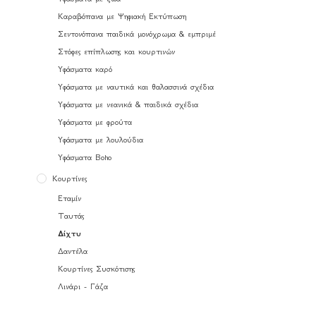
Καραβόπανα με Ψηφιακή Εκτύπωση
Σεντονόπανα παιδικά μονόχρωμα & εμπριμέ
Στόφες επίπλωσης και κουρτινών
Υφάσματα καρό
Υφάσματα με ναυτικά και θαλασσινά σχέδια
Υφάσματα με νεανικά & παιδικά σχέδια
Υφάσματα με φρούτα
Υφάσματα με λουλούδια
Υφάσματα Boho
Κουρτίνες
Εταμίν
Ταυτάς
Δίχτυ
Δαντέλα
Κουρτίνες Συσκότισης
Λινάρι - Γάζα