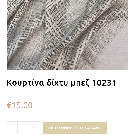
Κουρτίνα δίχτυ μπεζ 10231
€
15,00
-
+
ΠΡΟΣΘΉΚΗ ΣΤΟ ΚΑΛΆΘΙ