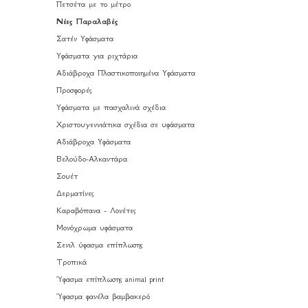
Πετσέτα με το μέτρο
Νέες Παραλαβές
Σατέν Υφάσματα
Υφάσματα για ριχτάρια
Αδιάβροχα Πλαστικοποιημένα Υφάσματα
Προσφορές
Υφάσματα με πασχαλινά σχέδια
Χριστουγεννιάτικα σχέδια σε υφάσματα
Αδιάβροχα Υφάσματα
Βελούδο-Αλκαντάρα
Σουέτ
Δερματίνες
Καραβόπανα - Λονέτες
Μονόχρωμα υφάσματα
Σενιλ ύφασμα επίπλωσης
Τροπικά
Ύφασμα επίπλωσης animal print
Ύφασμα φανέλα βαμβακερό