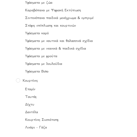
Υφάσματα με ζώα
Καραβόπανα με Ψηφιακή Εκτύπωση
Σεντονόπανα παιδικά μονόχρωμα & εμπριμέ
Στόφες επίπλωσης και κουρτινών
Υφάσματα καρό
Υφάσματα με ναυτικά και θαλασσινά σχέδια
Υφάσματα με νεανικά & παιδικά σχέδια
Υφάσματα με φρούτα
Υφάσματα με λουλούδια
Υφάσματα Boho
Κουρτίνες
Εταμίν
Ταυτάς
Δίχτυ
Δαντέλα
Κουρτίνες Συσκότισης
Λινάρι - Γάζα