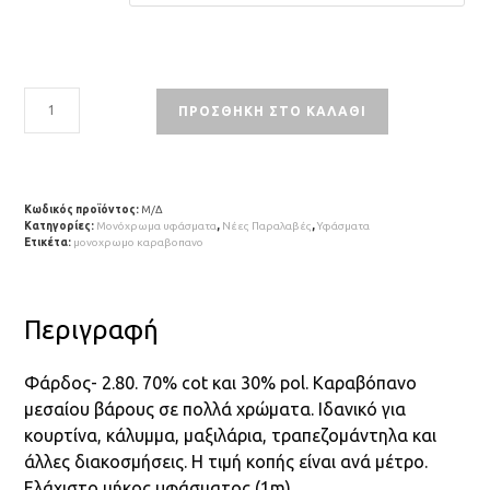
ΠΡΟΣΘΉΚΗ ΣΤΟ ΚΑΛΆΘΙ
Κωδικός προϊόντος:
Μ/Δ
Κατηγορίες:
Μονόχρωμα υφάσματα
,
Νέες Παραλαβές
,
Υφάσματα
Ετικέτα:
μονοχρωμο καραβοπανο
Περιγραφή
Φάρδος- 2.80. 70% cot και 30% pol. Καραβόπανο
μεσαίου βάρους σε πολλά χρώματα. Ιδανικό για
κουρτίνα, κάλυμμα, μαξιλάρια, τραπεζομάντηλα και
άλλες διακοσμήσεις. Η τιμή κοπής είναι ανά μέτρο.
Ελάχιστο μήκος υφάσματος (1m).