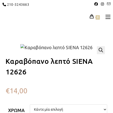
210-3243663
0
🔍
Καραβόπανο λεπτό SIENA
12626
€
14,00
ΧΡΏΜΑ