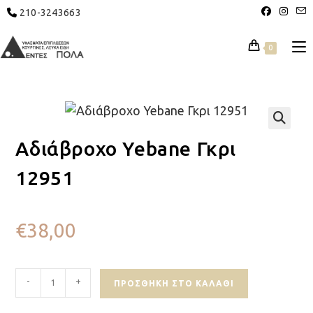
210-3243663
0
🔍
Αδιάβροχο Yebane Γκρι
12951
€
38,00
-
+
ΠΡΟΣΘΉΚΗ ΣΤΟ ΚΑΛΆΘΙ