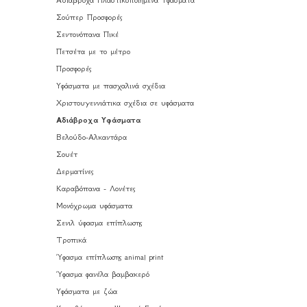
Αδιάβροχα Πλαστικοποιημένα Υφάσματα
Σούπερ Προσφορές
Σεντονόπανα Πικέ
Πετσέτα με το μέτρο
Προσφορές
Υφάσματα με πασχαλινά σχέδια
Χριστουγεννιάτικα σχέδια σε υφάσματα
Αδιάβροχα Υφάσματα
Βελούδο-Αλκαντάρα
Σουέτ
Δερματίνες
Καραβόπανα - Λονέτες
Μονόχρωμα υφάσματα
Σενιλ ύφασμα επίπλωσης
Τροπικά
Ύφασμα επίπλωσης animal print
Ύφασμα φανέλα βαμβακερό
Υφάσματα με ζώα