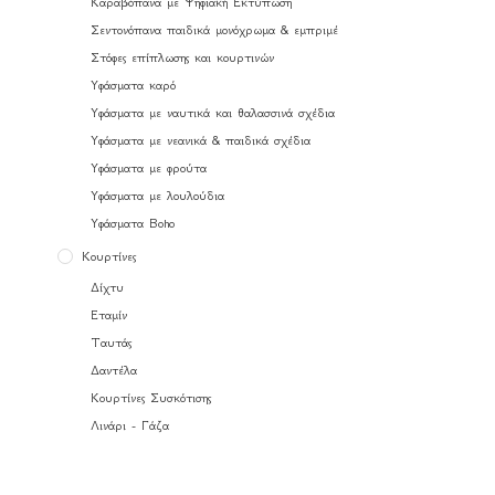
Καραβόπανα με Ψηφιακή Εκτύπωση
Σεντονόπανα παιδικά μονόχρωμα & εμπριμέ
Στόφες επίπλωσης και κουρτινών
Υφάσματα καρό
Υφάσματα με ναυτικά και θαλασσινά σχέδια
Υφάσματα με νεανικά & παιδικά σχέδια
Υφάσματα με φρούτα
Υφάσματα με λουλούδια
Υφάσματα Boho
Κουρτίνες
Δίχτυ
Εταμίν
Ταυτάς
Δαντέλα
Κουρτίνες Συσκότισης
Λινάρι - Γάζα