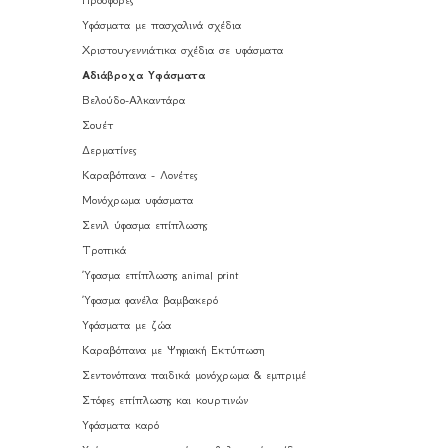
Προσφορές
Υφάσματα με πασχαλινά σχέδια
Χριστουγεννιάτικα σχέδια σε υφάσματα
Αδιάβροχα Υφάσματα
Βελούδο-Αλκαντάρα
Σουέτ
Δερματίνες
Καραβόπανα - Λονέτες
Μονόχρωμα υφάσματα
Σενιλ ύφασμα επίπλωσης
Τροπικά
Ύφασμα επίπλωσης animal print
Ύφασμα φανέλα βαμβακερό
Υφάσματα με ζώα
Καραβόπανα με Ψηφιακή Εκτύπωση
Σεντονόπανα παιδικά μονόχρωμα & εμπριμέ
Στόφες επίπλωσης και κουρτινών
Υφάσματα καρό