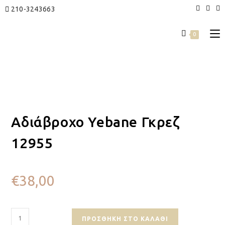
210-3243663
0
Αδιάβροχο Yebane Γκρεζ
12955
€
38,00
ΠΡΟΣΘΉΚΗ ΣΤΟ ΚΑΛΆΘΙ