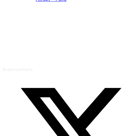
Ωράριο Λειτουργίας
Δευτέρα - Τετάρτη - Σάββατο
9:30 - 15:00
Τρίτη - Πέμπτη - Παρασκευή
9:30 - 18:00
Διαμοιρασμός