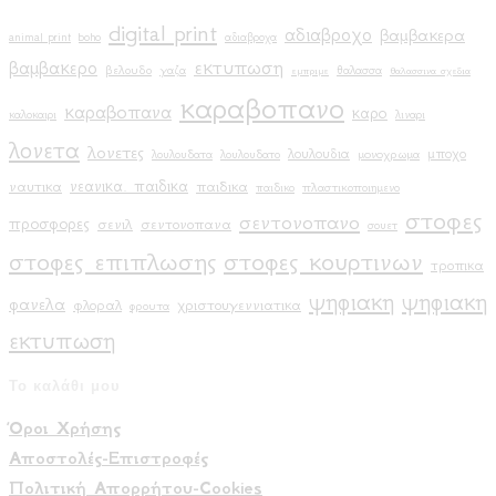
digital print
αδιαβροχο
βαμβακερα
animal print
boho
αδιαβροχα
εκτυπωση
βαμβακερο
βελουδο
θαλασσα
γαζα
εμπριμε
θαλασσινα σχεδια
καραβοπανο
καραβοπανα
καρο
καλοκαιρι
λιναρι
λονετα
λονετες
λουλουδια
μποχο
μονοχρωμα
λουλουδατα
λουλουδατο
νεανικα. παιδικα
ναυτικα
παιδικα
πλαστικοποιημενο
παιδικο
στοφες
σεντονοπανο
προσφορες
σενιλ
σεντονοπανα
σουετ
στοφες επιπλωσης
στοφες κουρτινων
τροπικα
ψηφιακη
ψηφιακη
φανελα
φλοραλ
χριστουγεννιατικα
φρουτα
εκτυπωση
Το καλάθι μου
Όροι Χρήσης
Αποστολές-Επιστροφές
Πολιτική Απορρήτου-Cookies