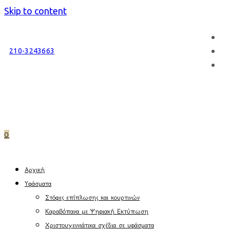
Skip to content
210-3243663
0
Αρχική
Υφάσματα
Στόφες επίπλωσης και κουρτινών
Καραβόπανα με Ψηφιακή Εκτύπωση
Χριστουγεννιάτικα σχέδια σε υφάσματα