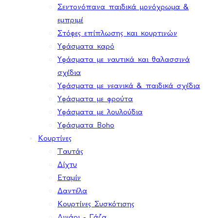
Σεντονόπανα παιδικά μονόχρωμα &
εμπριμέ
Στόφες επίπλωσης και κουρτινών
Υφάσματα καρό
Υφάσματα με ναυτικά και θαλασσινά
σχέδια
Υφάσματα με νεανικά & παιδικά σχέδια
Υφάσματα με φρούτα
Υφάσματα με λουλούδια
Υφάσματα Boho
Κουρτίνες
Ταυτάς
Δίχτυ
Εταμίν
Δαντέλα
Κουρτίνες Συσκότισης
Λινάρι - Γάζα