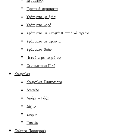
Δερματίνες
Τροπικά υφάσματα
Υφάσματα με ζώα
Υφάσματα καρό
Υφάσματα με νεανικά & παιδικά σχέδια
Υφάσματα με φρούτα
Υφάσματα Boho
Πετσέτα με το μέτρο
Σεντονόπανα Πικέ
Κουρτίνες
Κουρτίνες Συσκότισης
Δαντέλα
Λινάρι – Γάζα
Δίχτυ
Εταμίν
Ταυτάς
Σούπερ Προσφορές