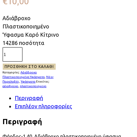
€
10,00
Αδιάβροχο
Πλαστικοποιημένο
Ύφασμα Καρό Κίτρινο
14286 ποσότητα
ΠΡΟΣΘΉΚΗ ΣΤΟ ΚΑΛΆΘΙ
Κατηγορίες:
Αδιάβροχα
Πλαστικοποιημένα Υφάσματα
,
Νέες
Παραλαβές
,
Υφάσματα
Ετικέτες:
αδιαβροχο
,
πλαστικοποιημενο
Περιγραφή
Επιπλέον πληροφορίες
Περιγραφή
Φάρδος-1.40. Αδιάβροχο πλαστικοποιημένο ύφασμα