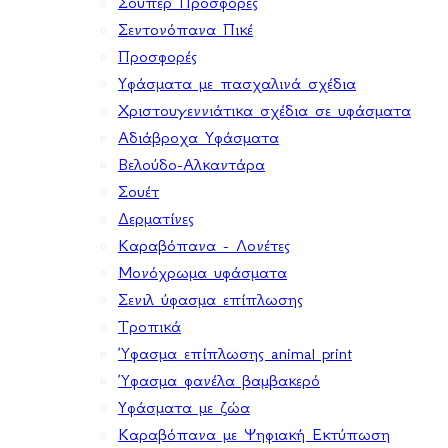
Σούπερ Προσφορές
Σεντονόπανα Πικέ
Προσφορές
Υφάσματα με πασχαλινά σχέδια
Χριστουγεννιάτικα σχέδια σε υφάσματα
Αδιάβροχα Υφάσματα
Βελούδο-Αλκαντάρα
Σουέτ
Δερματίνες
Καραβόπανα - Λονέτες
Μονόχρωμα υφάσματα
Σενιλ ύφασμα επίπλωσης
Τροπικά
Ύφασμα επίπλωσης animal print
Ύφασμα φανέλα βαμβακερό
Υφάσματα με ζώα
Καραβόπανα με Ψηφιακή Εκτύπωση