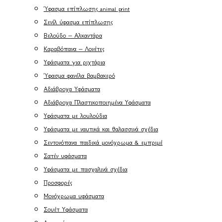
Ύφασμα επίπλωσης animal print
Σενίλ ύφασμα επίπλωσης
Βελούδο – Αλκαντάρα
Καραβόπανα – Λονέτες
Υφάσματα για ριχτάρια
Ύφασμα φανέλα βαμβακερό
Αδιάβροχα Υφάσματα
Αδιάβροχα Πλαστικοποιημένα Υφάσματα
Υφάσματα με λουλούδια
Υφάσματα με ναυτικά και θαλασσινά σχέδια
Σεντονόπανα παιδικά μονόχρωμα & εμπριμέ
Σατέν υφάσματα
Υφάσματα με πασχαλινά σχέδια
Προσφορές
Μονόχρωμα υφάσματα
Σουέτ Υφάσματα