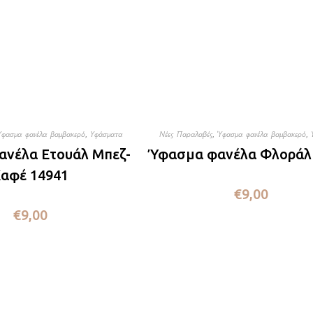
Ύφασμα φανέλα βαμβακερό
,
Υφάσματα
Νέες Παραλαβές
,
Ύφασμα φανέλα βαμβακερό
,
νέλα Ετουάλ Μπεζ-
Ύφασμα φανέλα Φλοράλ
αφέ 14941
€
9,00
€
9,00