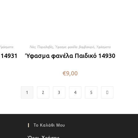
Υφάσματα
Νέες Παραλαβές
,
Ύφασμα φανέλα βαμβακερό
,
Υφάσματα
 14931
Ύφασμα φανέλα Παιδικό 14930
€
9,00
1
2
3
4
5
Το Καλάθι Μου
Όροι Χρήσης