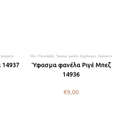
Υφάσματα
Νέες Παραλαβές
,
Ύφασμα φανέλα βαμβακερό
,
Υφάσματα
 14937
Ύφασμα φανέλα Ριγέ Μπεζ
14936
€
9,00