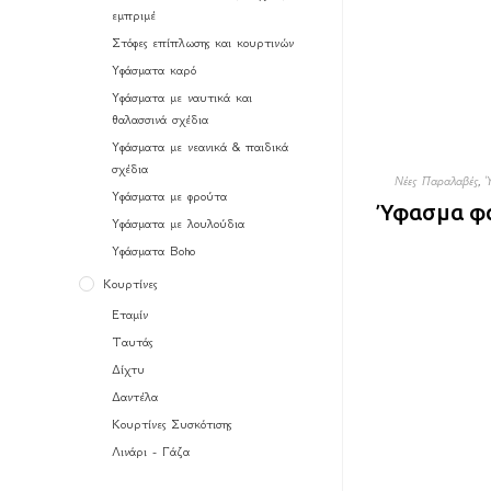
εμπριμέ
Στόφες επίπλωσης και κουρτινών
Υφάσματα καρό
Υφάσματα με ναυτικά και
θαλασσινά σχέδια
Υφάσματα με νεανικά & παιδικά
σχέδια
Νέες Παραλαβές
,
Υφάσματα με φρούτα
Ύφασμα φα
Υφάσματα με λουλούδια
Υφάσματα Boho
Κουρτίνες
Εταμίν
Ταυτάς
Δίχτυ
Δαντέλα
Κουρτίνες Συσκότισης
Λινάρι - Γάζα