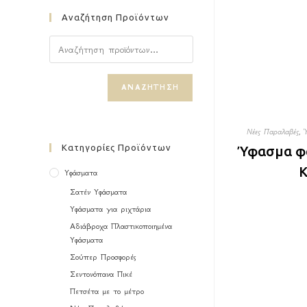
Αναζήτηση Προϊόντων
ΑΝΑΖΉΤΗΣΗ
Νέες Παραλαβές
,
Κατηγορίες Προϊόντων
Ύφασμα φα
Κ
Υφάσματα
Σατέν Υφάσματα
Υφάσματα για ριχτάρια
Αδιάβροχα Πλαστικοποιημένα
Υφάσματα
Σούπερ Προσφορές
Σεντονόπανα Πικέ
Πετσέτα με το μέτρο