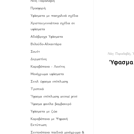
Νέες Παραλαβές
Προσφορές
Υφάσματα με πασχαλινά σχέδια
Χριστουγεννιάτικα σχέδια σε
υφάσματα
Αδιάβροχα Υφάσματα
Βελούδο-Αλκαντάρα
Σουέτ
Νέες Παραλαβές
,
Δερματίνες
Ύφασμα 
Καραβόπανα - Λονέτες
Μονόχρωμα υφάσματα
Σενιλ ύφασμα επίπλωσης
Τροπικά
Ύφασμα επίπλωσης animal print
Ύφασμα φανέλα βαμβακερό
Υφάσματα με ζώα
Καραβόπανα με Ψηφιακή
Εκτύπωση
Σεντονόπανα παιδικά μονόχρωμα &