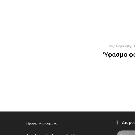
Νέες Παραλαβές
,
Ύφασμα φα
Διαμο
Ωράριο Λειτουργίας