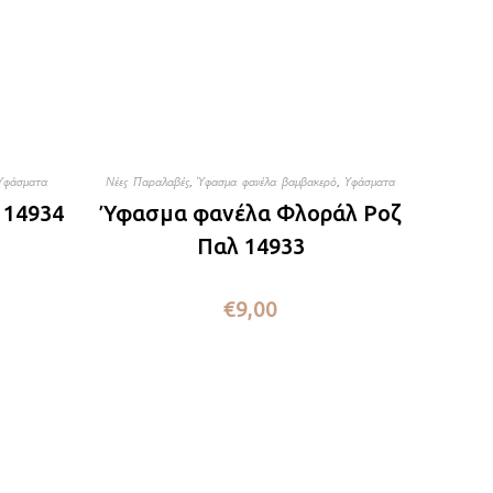
Υφάσματα
Νέες Παραλαβές
,
Ύφασμα φανέλα βαμβακερό
,
Υφάσματα
 14934
Ύφασμα φανέλα Φλοράλ Ροζ
Παλ 14933
€
9,00