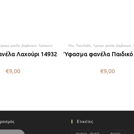
Ύφασμα φανέλα βαμβακερό
,
Υφάσματα
Νέες Παραλαβές
,
Ύφασμα φανέλα βαμβακερό
,
νέλα Λαχούρι 14932
Ύφασμα φανέλα Παιδικό
€
9,00
€
9,00
ιρασμός
Ετικέτες