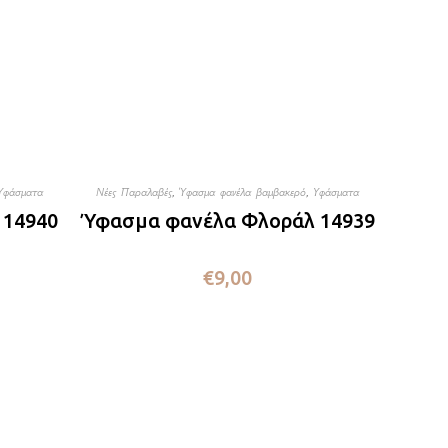
Υφάσματα
Νέες Παραλαβές
,
Ύφασμα φανέλα βαμβακερό
,
Υφάσματα
 14940
Ύφασμα φανέλα Φλοράλ 14939
€
9,00