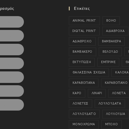
ιρασμός
Ετικέτες
ANIMAL PRINT
BOHO
X
DIGITAL PRINT
ΑΔΙΑΒΡΟΧΑ
Facebook
ΑΔΙΑΒΡΟΧΟ
ΒΑΜΒΑΚΕΡΑ
Pinterest
ΒΑΜΒΑΚΕΡΟ
ΒΕΛΟΥΔΟ
ΕΚΤΥΠΩΣΗ
ΕΜΠΡΙΜΕ
Θ
LinkedIn
ΘΑΛΑΣΣΙΝΑ ΣΧΕΔΙΑ
ΚΑΛΟΚΑΙ
Viber
ΚΑΡΑΒΟΠΑΝΑ
ΚΑΡΑΒΟΠΑΝΟ
Tumblr
ΚΑΡΟ
ΛΙΝΑΡΙ
ΛΟΝΕΤΑ
ΛΟΝΕΤΕΣ
ΛΟΥΛΟΥΔΑΤΑ
Viadeo
ΛΟΥΛΟΥΔΑΤΟ
ΛΟΥΛΟΥΔΙΑ
ΜΟΝΟΧΡΩΜΑ
ΜΠΟΧΟ