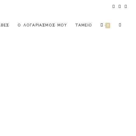
ΑΒΈΣ
Ο ΛΟΓΑΡΙΑΣΜΌΣ ΜΟΥ
ΤΑΜΕΊΟ
0