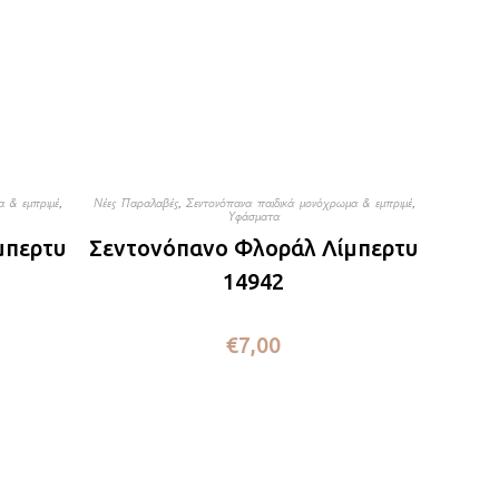
α & εμπριμέ
,
Νέες Παραλαβές
,
Σεντονόπανα παιδικά μονόχρωμα & εμπριμέ
,
Υφάσματα
μπερτυ
Σεντονόπανο Φλοράλ Λίμπερτυ
14942
€
7,00