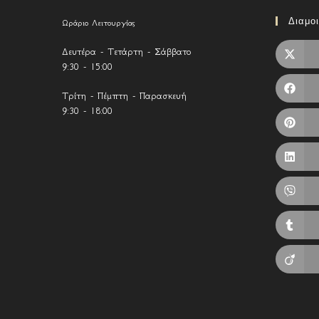
Διαμο
Ωράριο Λειτουργίας
Δευτέρα - Τετάρτη - Σάββατο
9:30 - 15:00
Τρίτη - Πέμπτη - Παρασκευή
9:30 - 18:00