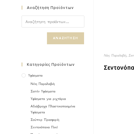
Αναζήτηση Προϊόντων
ΑΝΑΖΉΤΗΣΗ
Νέες Παραλαβές
,
Σεν
Κατηγορίες Προϊόντων
Σεντονόπα
Υφάσματα
Νέες Παραλαβές
Σατέν Υφάσματα
Υφάσματα για ριχτάρια
Αδιάβροχα Πλαστικοποιημένα
Υφάσματα
Σούπερ Προσφορές
Σεντονόπανα Πικέ