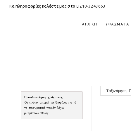
Για πληροφορίες καλέστε μας στο
210-3243663
ΑΡΧΙΚΉ
ΥΦΆΣΜΑΤΑ
Προειδοποίηση χρώματος
:
Οι εικόνες μπορεί να διαφέρουν από
το πραγματικό προϊόν λόγω
ρυθμίσεων οθόνης.