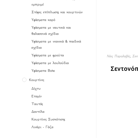
εμπριμέ
Στόφες επίπλωσης και κουρτινών
Υφάσματα καρό
Υφάσματα με ναυτικά και
θαλασσινά σχέδια
Υφάσματα με νεανικά & παιδικά
σχέδια
Υφάσματα με φρούτα
Νέες Παραλαβές
,
Σεν
Υφάσματα με λουλούδια
Σεντονόπ
Υφάσματα Boho
Κουρτίνες
Δίχτυ
Εταμίν
Ταυτάς
Δαντέλα
Κουρτίνες Συσκότισης
Λινάρι - Γάζα