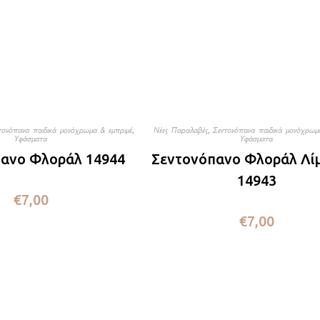
τονόπανα παιδικά μονόχρωμα & εμπριμέ
,
Νέες Παραλαβές
,
Σεντονόπανα παιδικά μονόχρωμ
Υφάσματα
Υφάσματα
ανο Φλοράλ 14944
Σεντονόπανο Φλοράλ Λί
14943
€
7,00
€
7,00