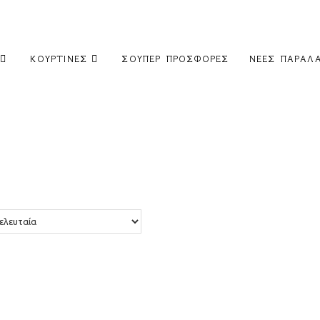
ΚΟΥΡΤΊΝΕΣ
ΣΟΎΠΕΡ ΠΡΟΣΦΟΡΈΣ
ΝΈΕΣ ΠΑΡΑΛ