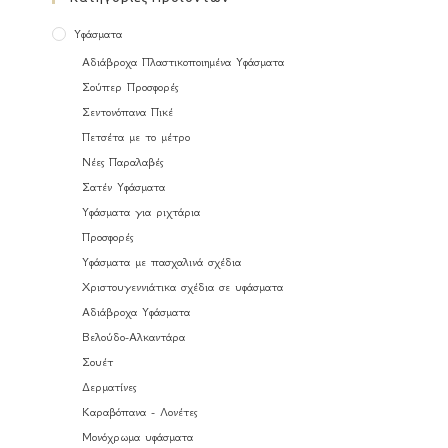
Υφάσματα
Αδιάβροχα Πλαστικοποιημένα Υφάσματα
Σούπερ Προσφορές
Σεντονόπανα Πικέ
Πετσέτα με το μέτρο
Νέες Παραλαβές
Σατέν Υφάσματα
Υφάσματα για ριχτάρια
Προσφορές
Υφάσματα με πασχαλινά σχέδια
Χριστουγεννιάτικα σχέδια σε υφάσματα
Αδιάβροχα Υφάσματα
Βελούδο-Αλκαντάρα
Σουέτ
Δερματίνες
Καραβόπανα - Λονέτες
Μονόχρωμα υφάσματα