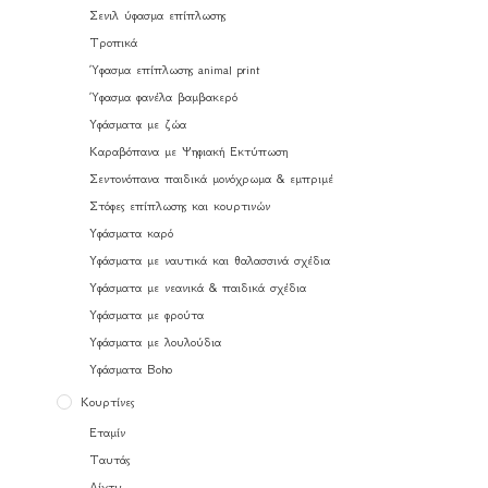
Σενιλ ύφασμα επίπλωσης
Τροπικά
Ύφασμα επίπλωσης animal print
Ύφασμα φανέλα βαμβακερό
Υφάσματα με ζώα
Καραβόπανα με Ψηφιακή Εκτύπωση
Σεντονόπανα παιδικά μονόχρωμα & εμπριμέ
Στόφες επίπλωσης και κουρτινών
Υφάσματα καρό
Υφάσματα με ναυτικά και θαλασσινά σχέδια
Υφάσματα με νεανικά & παιδικά σχέδια
Υφάσματα με φρούτα
Υφάσματα με λουλούδια
Υφάσματα Boho
Κουρτίνες
Εταμίν
Ταυτάς
Δίχτυ