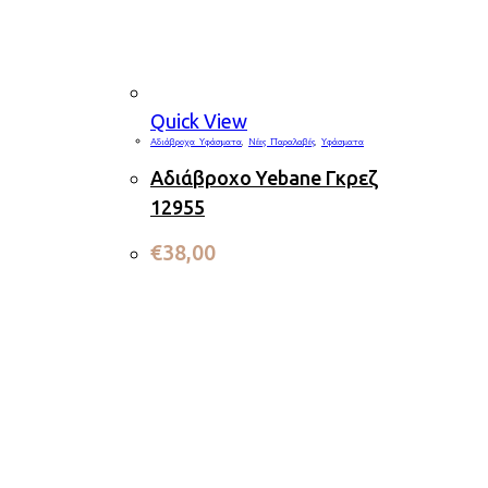
Quick View
Αδιάβροχα Υφάσματα
,
Νέες Παραλαβές
,
Υφάσματα
Αδιάβροχο Yebane Γκρεζ
12955
€
38,00