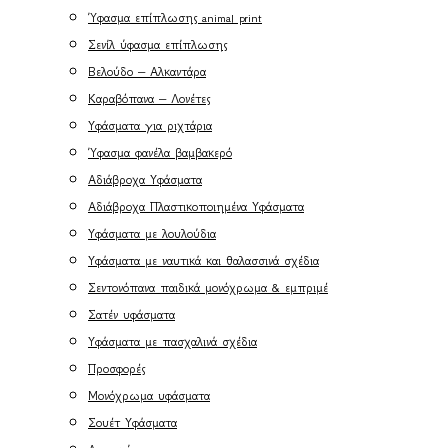
Ύφασμα επίπλωσης animal print
Σενίλ ύφασμα επίπλωσης
Βελούδο – Αλκαντάρα
Καραβόπανα – Λονέτες
Υφάσματα για ριχτάρια
Ύφασμα φανέλα βαμβακερό
Αδιάβροχα Υφάσματα
Αδιάβροχα Πλαστικοποιημένα Υφάσματα
Υφάσματα με λουλούδια
Υφάσματα με ναυτικά και θαλασσινά σχέδια
Σεντονόπανα παιδικά μονόχρωμα & εμπριμέ
Σατέν υφάσματα
Υφάσματα με πασχαλινά σχέδια
Προσφορές
Μονόχρωμα υφάσματα
Σουέτ Υφάσματα