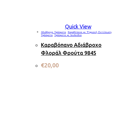
Quick View
Αδιάβροχα Υφάσματα
,
Καραβόπανα με Ψηφιακή Εκτύπωση
,
Υφάσματα
,
Υφάσματα με λουλούδια
Καραβόπανο Αδιάβροχο
Φλοράλ Φρούτα 9845
€
20,00