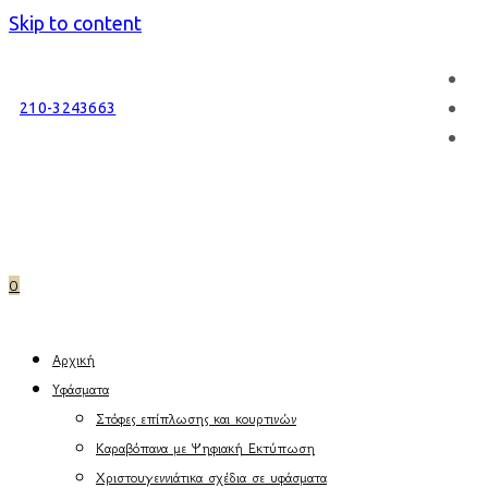
Skip to content
210-3243663
0
Αρχική
Υφάσματα
Στόφες επίπλωσης και κουρτινών
Καραβόπανα με Ψηφιακή Εκτύπωση
Χριστουγεννιάτικα σχέδια σε υφάσματα