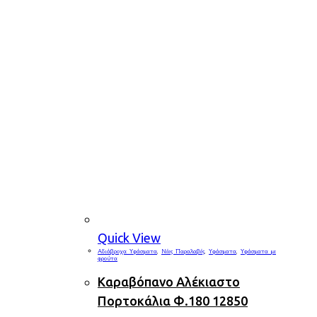
Quick View
Αδιάβροχα Υφάσματα
,
Νέες Παραλαβές
,
Υφάσματα
,
Υφάσματα με
φρούτα
Καραβόπανο Αλέκιαστο
Πορτοκάλια Φ.180 12850