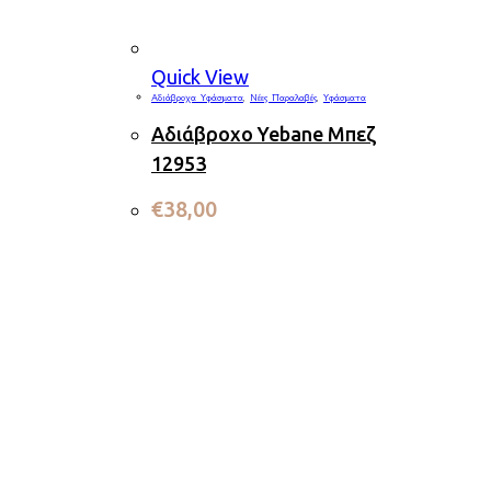
Quick View
Αδιάβροχα Υφάσματα
,
Νέες Παραλαβές
,
Υφάσματα
Αδιάβροχο Yebane Μπεζ
12953
€
38,00