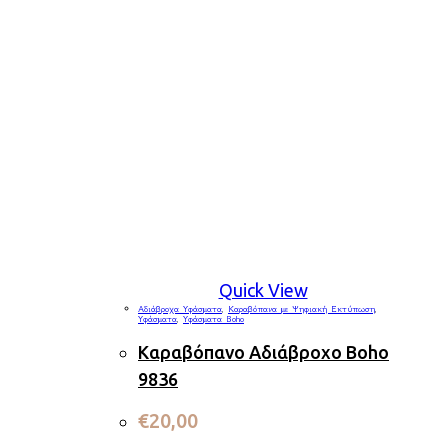
Quick View
Αδιάβροχα Υφάσματα
,
Καραβόπανα με Ψηφιακή Εκτύπωση
,
Υφάσματα
,
Υφάσματα Boho
Καραβόπανο Αδιάβροχο Boho
9836
€
20,00