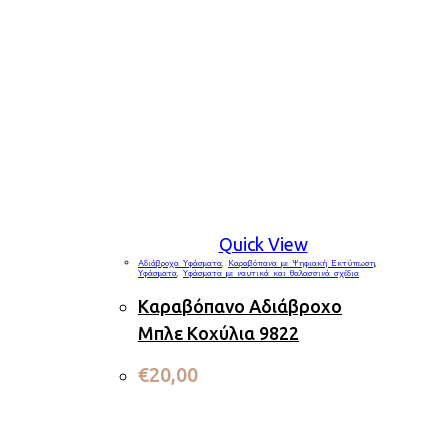
Quick View
Αδιάβροχα Υφάσματα
,
Καραβόπανα με Ψηφιακή Εκτύπωση
,
Υφάσματα
,
Υφάσματα με ναυτικά και θαλασσινά σχέδια
Καραβόπανο Αδιάβροχο
Μπλε Κοχύλια 9822
€
20,00