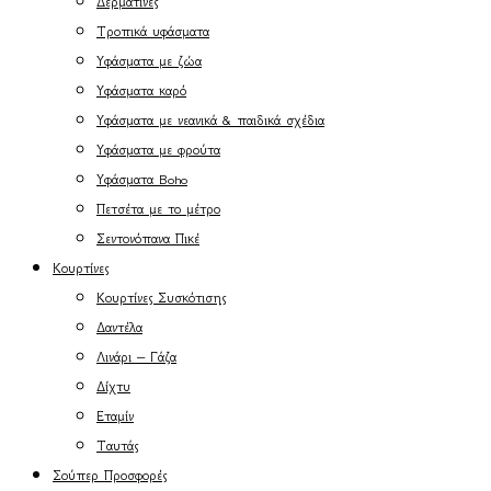
Δερματίνες
Τροπικά υφάσματα
Υφάσματα με ζώα
Υφάσματα καρό
Υφάσματα με νεανικά & παιδικά σχέδια
Υφάσματα με φρούτα
Υφάσματα Boho
Πετσέτα με το μέτρο
Σεντονόπανα Πικέ
Κουρτίνες
Κουρτίνες Συσκότισης
Δαντέλα
Λινάρι – Γάζα
Δίχτυ
Εταμίν
Ταυτάς
Σούπερ Προσφορές