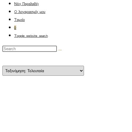
Νέες Παραλαβές
Ο λογαριασμός μου
Ταμείο
0
Toggle website search