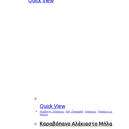
Quick View
Quick View
Αδιάβροχα Υφάσματα
,
Νέες Παραλαβές
,
Υφάσματα
,
Υφάσματα με
φρούτα
Καραβόπανο Αλέκιαστο Μήλα