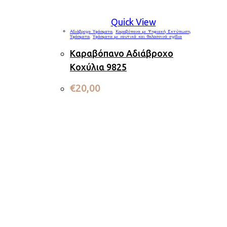
Quick View
Αδιάβροχα Υφάσματα
,
Καραβόπανα με Ψηφιακή Εκτύπωση
,
Υφάσματα
,
Υφάσματα με ναυτικά και θαλασσινά σχέδια
Καραβόπανο Αδιάβροχο
Κοχύλια 9825
€
20,00