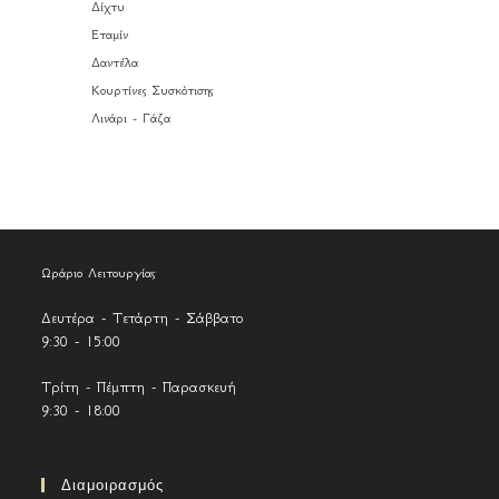
Δίχτυ
Εταμίν
Δαντέλα
Κουρτίνες Συσκότισης
Λινάρι - Γάζα
Ωράριο Λειτουργίας
Δευτέρα - Τετάρτη - Σάββατο
9:30 - 15:00
Τρίτη - Πέμπτη - Παρασκευή
9:30 - 18:00
Διαμοιρασμός