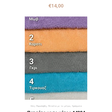
€
14,00
Νέες Παραλαβές
,
Πετσέτα με το μέτρο
,
Υφάσματα