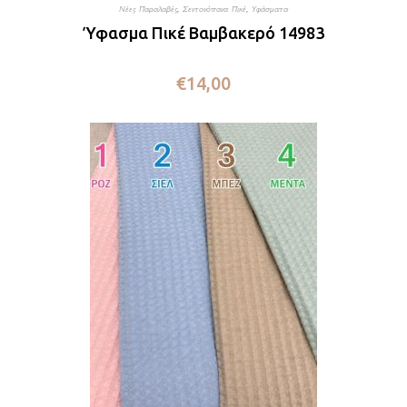
Νέες Παραλαβές
,
Σεντονόπανα Πικέ
,
Υφάσματα
Ύφασμα Πικέ Βαμβακερό 14983
€
14,00