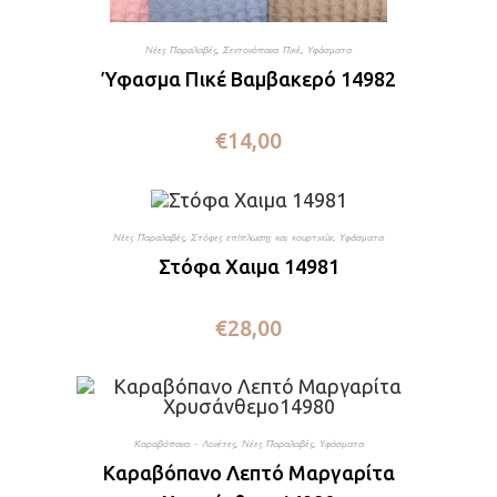
Νέες Παραλαβές
,
Σεντονόπανα Πικέ
,
Υφάσματα
Ύφασμα Πικέ Βαμβακερό 14982
€
14,00
Νέες Παραλαβές
,
Στόφες επίπλωσης και κουρτινών
,
Υφάσματα
Στόφα Χαιμα 14981
€
28,00
Καραβόπανα - Λονέτες
,
Νέες Παραλαβές
,
Υφάσματα
Καραβόπανο Λεπτό Μαργαρίτα