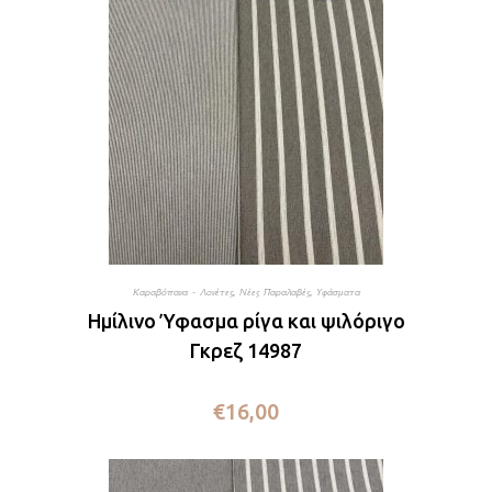
Καραβόπανα - Λονέτες
,
Νέες Παραλαβές
,
Υφάσματα
Ημίλινο Ύφασμα ρίγα και ψιλόριγο
Γκρεζ 14987
€
16,00