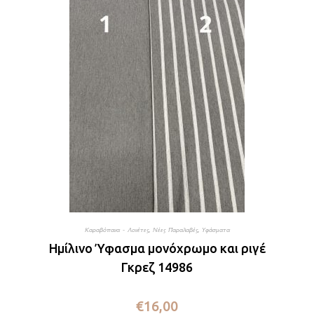
Καραβόπανα - Λονέτες
,
Νέες Παραλαβές
,
Υφάσματα
Ημίλινο Ύφασμα μονόχρωμο και ριγέ
Γκρεζ 14986
€
16,00