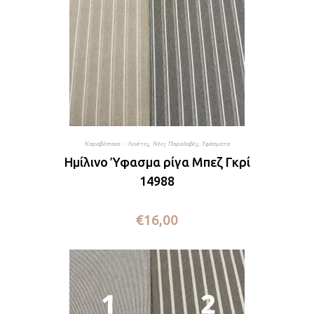
Καραβόπανα - Λονέτες
,
Νέες Παραλαβές
,
Υφάσματα
Ημίλινο Ύφασμα ρίγα Μπεζ Γκρί
14988
€
16,00