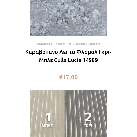
Καραβόπανα - Λονέτες
,
Νέες Παραλαβές
,
Υφάσματα
Καραβόπανο Λεπτό Φλοράλ Γκρι-
Μπλε Culla Lucia 14989
€
17,00