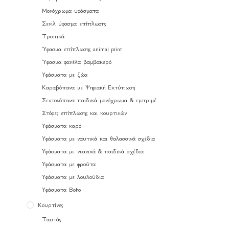
Μονόχρωμα υφάσματα
Σενιλ ύφασμα επίπλωσης
Τροπικά
Ύφασμα επίπλωσης animal print
Ύφασμα φανέλα βαμβακερό
Υφάσματα με ζώα
Καραβόπανα με Ψηφιακή Εκτύπωση
Σεντονόπανα παιδικά μονόχρωμα & εμπριμέ
Στόφες επίπλωσης και κουρτινών
Υφάσματα καρό
Υφάσματα με ναυτικά και θαλασσινά σχέδια
Υφάσματα με νεανικά & παιδικά σχέδια
Υφάσματα με φρούτα
Υφάσματα με λουλούδια
Υφάσματα Boho
Κουρτίνες
Ταυτάς