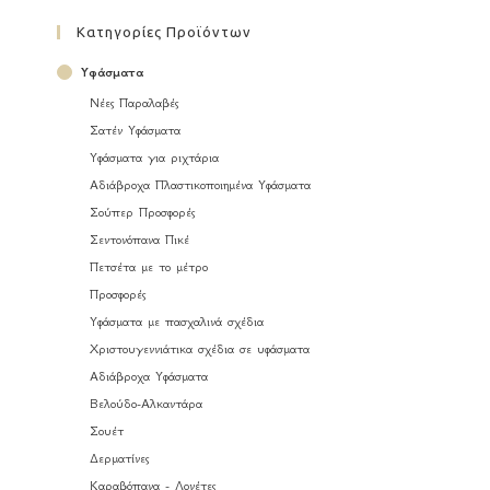
Κατηγορίες Προϊόντων
Υφάσματα
Νέες Παραλαβές
Σατέν Υφάσματα
Υφάσματα για ριχτάρια
Αδιάβροχα Πλαστικοποιημένα Υφάσματα
Σούπερ Προσφορές
Σεντονόπανα Πικέ
Πετσέτα με το μέτρο
Προσφορές
Υφάσματα με πασχαλινά σχέδια
Χριστουγεννιάτικα σχέδια σε υφάσματα
Αδιάβροχα Υφάσματα
Βελούδο-Αλκαντάρα
Σουέτ
Δερματίνες
Καραβόπανα - Λονέτες