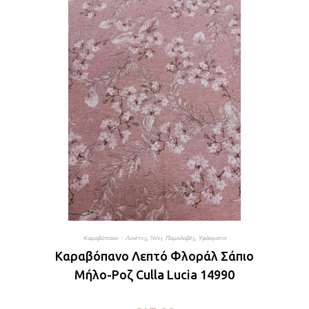
Καραβόπανα - Λονέτες
,
Νέες Παραλαβές
,
Υφάσματα
Καραβόπανο Λεπτό Φλοράλ Σάπιο
Μήλο-Ροζ Culla Lucia 14990