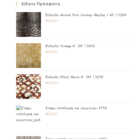
Είδατε Πρόσφατα.
Βελούδο Animal Print Λεοπαρ Φάρδος 1.40 13284
€
20,00
Βελούδο Vintage Φ. 3Μ 13656
€
25,00
Βελούδο Μπεζ Φόντο Φ. 3Μ 13658
€
25,00
Στόφες επίπλωσης και κουρτινών 4756
€
28,00