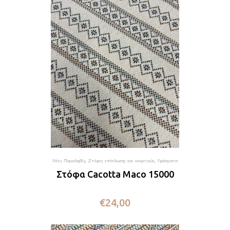
Νέες Παραλαβές
,
Στόφες επίπλωσης και κουρτινών
,
Υφάσματα
Στόφα Cacotta Maco 15000
€
24,00