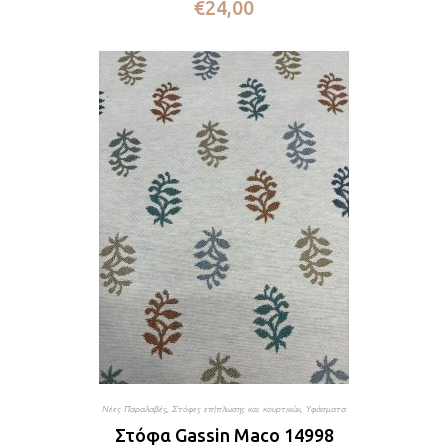
€
24,00
Νέες Παραλαβές
,
Στόφες επίπλωσης και κουρτινών
,
Υφάσματα
Στόφα Gassin Maco 14998