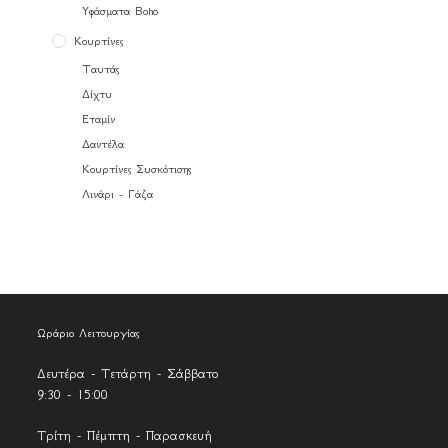
Υφάσματα Boho
Κουρτίνες
Ταυτάς
Δίχτυ
Εταμίν
Δαντέλα
Κουρτίνες Συσκότισης
Λινάρι - Γάζα
Ωράριο Λειτουργίας
Δευτέρα - Τετάρτη - Σάββατο
9:30 - 15:00
Τρίτη - Πέμπτη - Παρασκευή