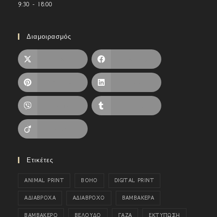
9:30 - 18:00
Διαμοιρασμός
X
Facebook
Pinterest
LinkedIn
Viber
Tumblr
Viadeo
Ετικέτες
ANIMAL PRINT
BOHO
DIGITAL PRINT
ΑΔΙΑΒΡΟΧΑ
ΑΔΙΑΒΡΟΧΟ
ΒΑΜΒΑΚΕΡΑ
ΒΑΜΒΑΚΕΡΟ
ΒΕΛΟΥΔΟ
ΓΑΖΑ
ΕΚΤΥΠΩΣΗ