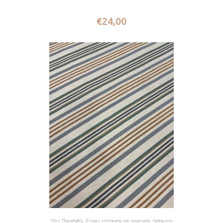
€
24,00
Νέες Παραλαβές
,
Στόφες επίπλωσης και κουρτινών
,
Υφάσματα