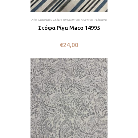
Νέες Παραλαβές
,
Στόφες επίπλωσης και κουρτινών
,
Υφάσματα
Στόφα Ρίγα Maco 14995
€
24,00