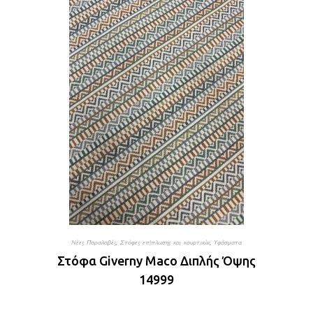
Νέες Παραλαβές
,
Στόφες επίπλωσης και κουρτινών
,
Υφάσματα
Στόφα Giverny Maco Διπλής Όψης
14999