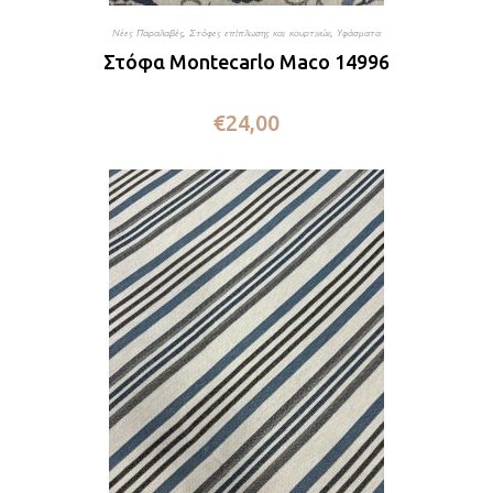
Νέες Παραλαβές
,
Στόφες επίπλωσης και κουρτινών
,
Υφάσματα
Στόφα Montecarlo Maco 14996
€
24,00