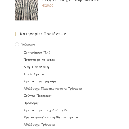
Στόφες επίπλωσης και κουρτινών 4760
€
28,00
Κατηγορίες Προϊόντων
Υφάσματα
Σεντονόπανα Πικέ
Πετσέτα με το μέτρο
Νέες Παραλαβές
Σατέν Υφάσματα
Υφάσματα για ριχτάρια
Αδιάβροχα Πλαστικοποιημένα Υφάσματα
Σούπερ Προσφορές
Προσφορές
Υφάσματα με πασχαλινά σχέδια
Χριστουγεννιάτικα σχέδια σε υφάσματα
Αδιάβροχα Υφάσματα