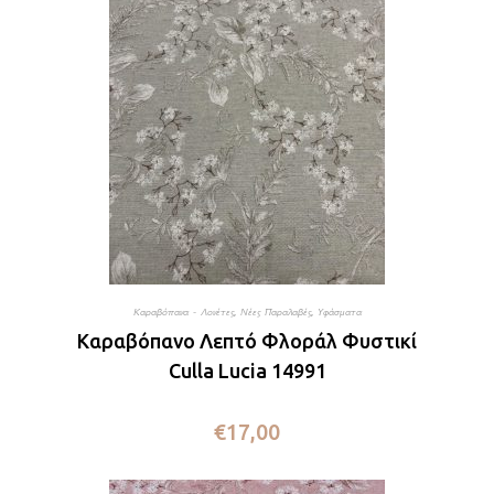
Καραβόπανα - Λονέτες
,
Νέες Παραλαβές
,
Υφάσματα
Καραβόπανο Λεπτό Φλοράλ Φυστικί
Culla Lucia 14991
€
17,00