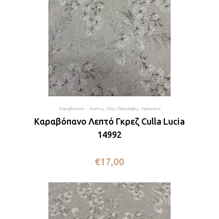
Καραβόπανα - Λονέτες
,
Νέες Παραλαβές
,
Υφάσματα
Καραβόπανο Λεπτό Γκρεζ Culla Lucia
14992
€
17,00