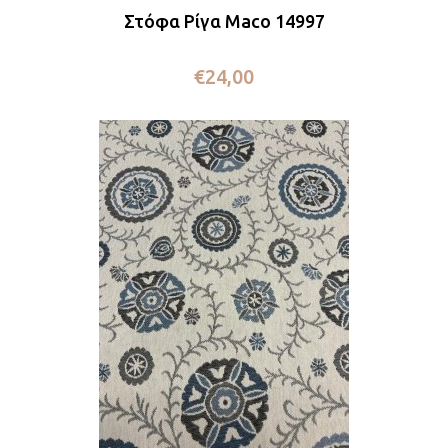
Στόφα Ρίγα Maco 14997
€
24,00