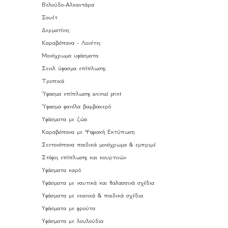
Βελούδο-Αλκαντάρα
Σουέτ
Δερματίνες
Καραβόπανα - Λονέτες
Μονόχρωμα υφάσματα
Σενιλ ύφασμα επίπλωσης
Τροπικά
Ύφασμα επίπλωσης animal print
Ύφασμα φανέλα βαμβακερό
Υφάσματα με ζώα
Καραβόπανα με Ψηφιακή Εκτύπωση
Σεντονόπανα παιδικά μονόχρωμα & εμπριμέ
Στόφες επίπλωσης και κουρτινών
Υφάσματα καρό
Υφάσματα με ναυτικά και θαλασσινά σχέδια
Υφάσματα με νεανικά & παιδικά σχέδια
Υφάσματα με φρούτα
Υφάσματα με λουλούδια