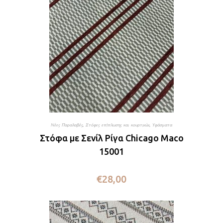
Νέες Παραλαβές
,
Στόφες επίπλωσης και κουρτινών
,
Υφάσματα
Στόφα με Σενίλ Ρίγα Chicago Maco
15001
€
28,00