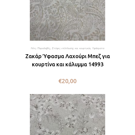
Νέες Παραλαβές
,
Στόφες επίπλωσης και κουρτινών
,
Υφάσματα
Ζακάρ Ύφασμα Λαχούρι Μπεζ για
κουρτίνα και κάλυμμα 14993
€
20,00