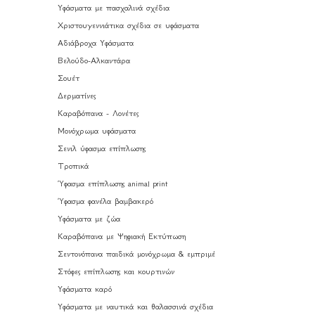
Υφάσματα με πασχαλινά σχέδια
Χριστουγεννιάτικα σχέδια σε υφάσματα
Αδιάβροχα Υφάσματα
Βελούδο-Αλκαντάρα
Σουέτ
Δερματίνες
Καραβόπανα - Λονέτες
Μονόχρωμα υφάσματα
Σενιλ ύφασμα επίπλωσης
Τροπικά
Ύφασμα επίπλωσης animal print
Ύφασμα φανέλα βαμβακερό
Υφάσματα με ζώα
Καραβόπανα με Ψηφιακή Εκτύπωση
Σεντονόπανα παιδικά μονόχρωμα & εμπριμέ
Στόφες επίπλωσης και κουρτινών
Υφάσματα καρό
Υφάσματα με ναυτικά και θαλασσινά σχέδια