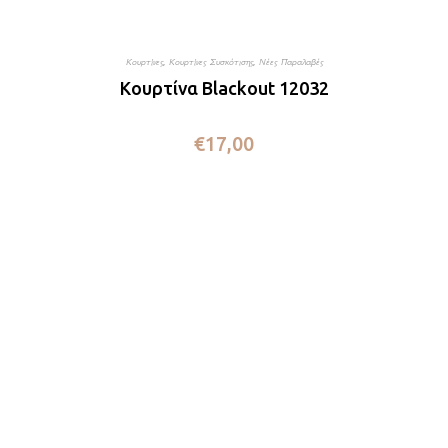
Κουρτίνες
,
Κουρτίνες Συσκότισης
,
Νέες Παραλαβές
Κουρτίνα Blackout 12032
€
17,00