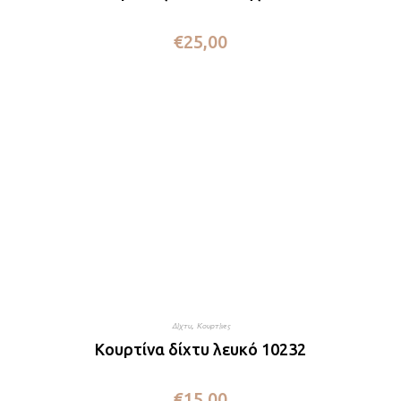
€
25,00
Δίχτυ
,
Κουρτίνες
Κουρτίνα δίχτυ λευκό 10232
€
15,00