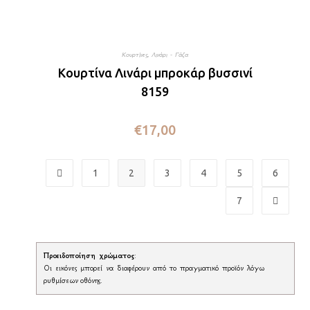
Κουρτίνες
,
Λινάρι - Γάζα
Κουρτίνα Λινάρι μπροκάρ βυσσινί
8159
€
17,00
1
2
3
4
5
6
7
Προειδοποίηση χρώματος
:
Οι εικόνες μπορεί να διαφέρουν από το πραγματικό προϊόν λόγω
ρυθμίσεων οθόνης.