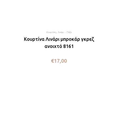
Κουρτίνες
,
Λινάρι - Γάζα
Κουρτίνα Λινάρι μπροκάρ γκρεζ
ανοιχτό 8161
€
17,00