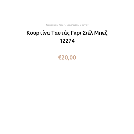
Κουρτίνες
,
Νέες Παραλαβές
,
Ταυτάς
Κουρτίνα Ταυτάς Γκρι Σιέλ Μπεζ
12274
€
20,00