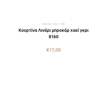
Κουρτίνες
,
Λινάρι - Γάζα
Κουρτίνα Λινάρι μπροκάρ χακί γκρι
8160
€
17,00