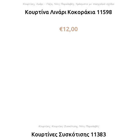
Κουρτίνες
,
Λινάρι - Γάζα
,
Νέες Παραλαβές
,
Υφάσματα με πασχαλινά σχέδια
Κουρτίνα Λινάρι Κοκοράκια 11598
€
12,00
Κουρτίνες
,
Κουρτίνες Συσκότισης
,
Νέες Παραλαβές
Κουρτίνες Συσκότισης 11383