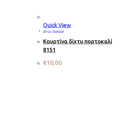
Quick View
Δίχτυ
,
Κουρτίνες
Κουρτίνα δίχτυ πορτοκαλί
8151
€
10,00