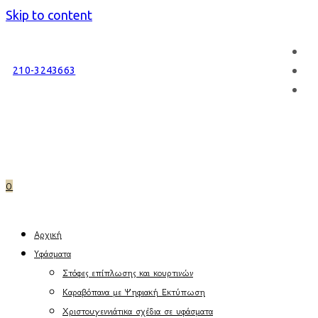
Skip to content
210-3243663
0
Αρχική
Υφάσματα
Στόφες επίπλωσης και κουρτινών
Καραβόπανα με Ψηφιακή Εκτύπωση
Χριστουγεννιάτικα σχέδια σε υφάσματα