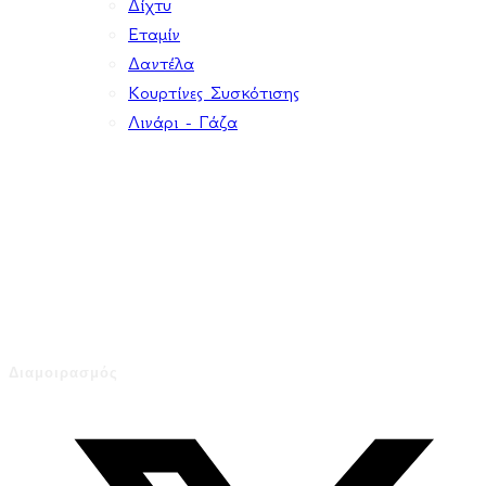
Δίχτυ
Εταμίν
Δαντέλα
Κουρτίνες Συσκότισης
Λινάρι - Γάζα
Ωράριο Λειτουργίας
Δευτέρα - Τετάρτη - Σάββατο
9:30 - 15:00
Τρίτη - Πέμπτη - Παρασκευή
9:30 - 18:00
Διαμοιρασμός