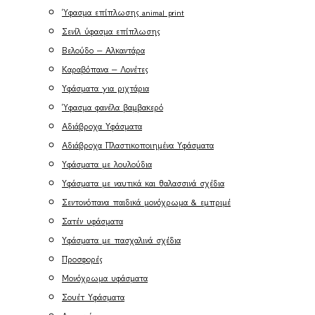
Ύφασμα επίπλωσης animal print
Σενίλ ύφασμα επίπλωσης
Βελούδο – Αλκαντάρα
Καραβόπανα – Λονέτες
Υφάσματα για ριχτάρια
Ύφασμα φανέλα βαμβακερό
Αδιάβροχα Υφάσματα
Αδιάβροχα Πλαστικοποιημένα Υφάσματα
Υφάσματα με λουλούδια
Υφάσματα με ναυτικά και θαλασσινά σχέδια
Σεντονόπανα παιδικά μονόχρωμα & εμπριμέ
Σατέν υφάσματα
Υφάσματα με πασχαλινά σχέδια
Προσφορές
Μονόχρωμα υφάσματα
Σουέτ Υφάσματα