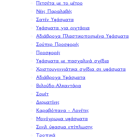
Πετσέτα με το μέτρο
Νέες Παραλαβές
Σατέν Υφάσματα
Υφάσματα για ριχτάρια
Αδιάβροχα Πλαστικοποιημένα Υφάσματα
Σούπερ Προσφορές
Προσφορές
Υφάσματα με πασχαλινά σχέδια
Χριστουγεννιάτικα σχέδια σε υφάσματα
Αδιάβροχα Υφάσματα
Βελούδο-Αλκαντάρα
Σουέτ
Δερματίνες
Καραβόπανα - Λονέτες
Μονόχρωμα υφάσματα
Σενιλ ύφασμα επίπλωσης
Τροπικά