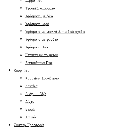
Δερματίνες
Τροπικά υφάσματα
Υφάσματα με ζώα
Υφάσματα καρό
Υφάσματα με νεανικά & παιδικά σχέδια
Υφάσματα με φρούτα
Υφάσματα Boho
Πετσέτα με το μέτρο
Σεντονόπανα Πικέ
Κουρτίνες
Κουρτίνες Συσκότισης
Δαντέλα
Λινάρι – Γάζα
Δίχτυ
Εταμίν
Ταυτάς
Σούπερ Προσφορές